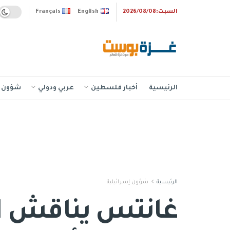
السبت:2026/08/08
English
Français
الرئيسية
أخبار فلسطين
عربي ودولي
شؤون إ
الرئيسية
شؤون إسرائيلية
غانتس يناقش ال