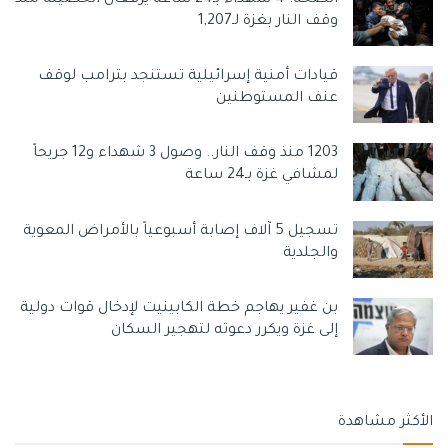
وقف النار بغزة لـ1,207
قيادات أمنية إسرائيلية تستنجد بترامب لوقف
عنف المستوطنين
1203 منذ وقف النار.. وصول 3 شهداء و12 جريحاً
لمشافي غزة بـ24 ساعة
تسجيل 5 آلاف إصابة أسبوعياً بالأمراض المعوية
والجلدية
بن غفير يهاجم خطة الكابينيت لإدخال قوات دولية
إلى غزة ويكرر دعوته لتهجير السكان
الأكثر مشاهدة