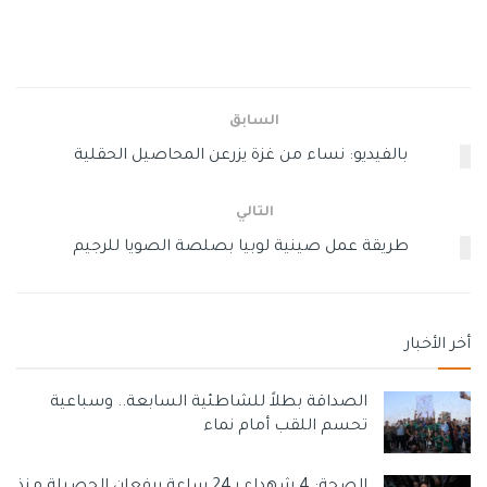
وارتفعت أعداد المصابين بالبتر في قطاع غزة منذ انطلاق مسيرة
العودة في 30 مارس 2018، حيث سجلت أكثر من 200 حالة بتر،
نتيجة القمع الإسرائيلي للمتظاهرين.
السابق
بالفيديو: نساء من غزة يزرعن المحاصيل الحقلية
التالي
طريقة عمل صينية لوبيا بصلصة الصويا للرجيم
أخر الأخبار
وسوم:
كرة قدم
مبتورة أطراف
ميديا
الصداقة بطلاً للشاطئية السابعة.. وسباعية
تحسم اللقب أمام نماء
الصحة: 4 شهداء بـ24 ساعة يرفعان الحصيلة منذ