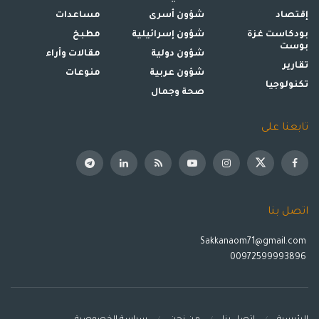
إقتصاد
شؤون أسرى
مساعدات
بودكاست غزة
شؤون إسرائيلية
مطبخ
بوست
شؤون دولية
مقالات وأراء
تقارير
شؤون عربية
منوعات
تكنولوجيا
صحة وجمال
تابعنا على
اتصل بنا
Sakkanaom71@gmail.com
00972599993896