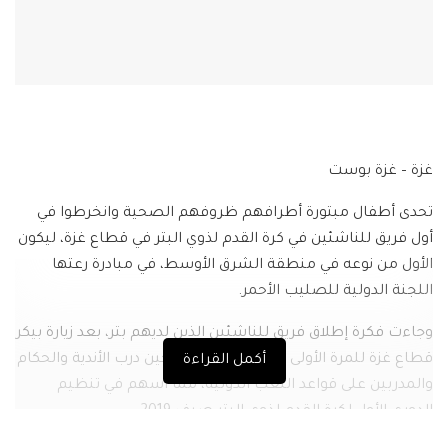
غزة – غزة بوست
تحدى أطفال مبتورة أطرافهم ظروفهم الصحية وانخرطوا في
أول فريق للناشئين في كرة القدم لذوي البتر في قطاع غزة، ليكون
الأول من نوعه في منطقة الشرق الأوسط، في مبادرة رعتها
اللجنة الدولية للصليب الأحمر.
وجاءت فكرة إطلاق فريق للناشئين الذين لديهم بتر، بعد زيارة بيكر
قطاع غزة للمرة الأولى في أبريل الماضي، حين درب الأندية والحكام
أكمل القراءة
والمدربين على قواعد اللعب الدولية، مما أسهم في تنظيم
الدوري الأول لكرة القدم لذوي البتر صيف 2019.