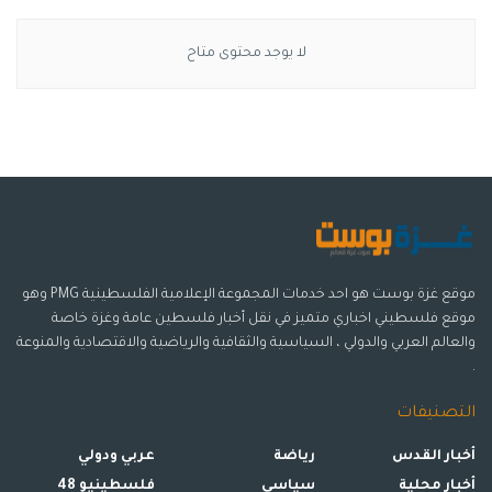
واخلطيها جيداً، واسكبي خلطة المايونيز فوق الدجاج ثم احشي
أقماع خبز التورتيلا المحمّرة بالدجاج، ثم زينيها بالبقدونس والخس،
لا يوجد محتوى متاح
وقدميها.
وسوم:
اكلات
الدجاج
مطبخ
وصفات
موقع غزة بوست هو احد خدمات المجموعة الإعلامية الفلسطينية PMG وهو
موقع فلسطيني اخباري متميز في نقل أخبار فلسطين عامة وغزة خاصة
والعالم العربي والدولي ، السياسية والثقافية والرياضية والاقتصادية والمنوعة
.
التصنيفات
أخبار القدس
رياضة
عربي ودولي
أخبار محلية
سياسي
فلسطينيو 48