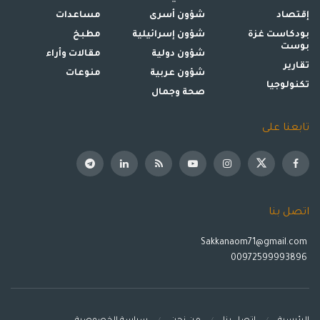
إقتصاد
شؤون أسرى
مساعدات
بودكاست غزة
شؤون إسرائيلية
مطبخ
بوست
شؤون دولية
مقالات وأراء
تقارير
شؤون عربية
منوعات
تكنولوجيا
صحة وجمال
تابعنا على
اتصل بنا
Sakkanaom71@gmail.com
00972599993896