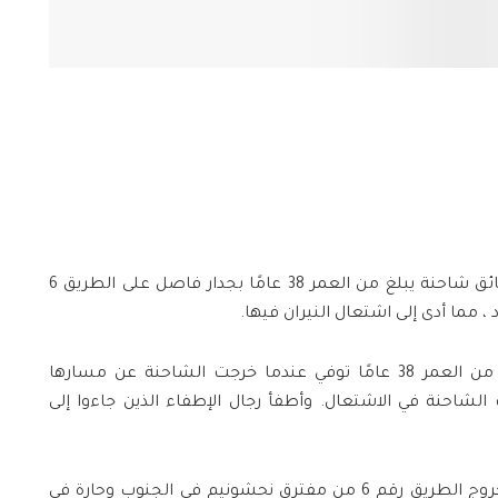
وبحسب القناة العبرية 13 ، اصطدم سائق شاحنة يبلغ من العمر 38 عامًا بجدار فاصل على الطريق 6
 مما أدى إلى اشتعال النيران فيها.
ذكرت التفاصيل أن سائق شاحنة يبلغ من العمر 38 عامًا توفي عندما خرجت الشاحنة عن مسارها
الشاحنة في الاشتعال. وأطفأ رجال الإطفاء الذين جاءوا إلى
بدأ التحقيق على الفور في الحادث بعد خروج الطريق رقم 6 من مفترق نحشونيم في الجنوب وحارة في