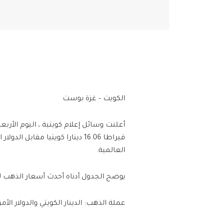
الكويت – غزة بوست
العالمية.
يوضح الجدول أدناه أحدث أسعار الذهب لجميع العيارين (10،14،18،21،24) للأو
عملة الذهب: الدينار الكويتي والدولار الأم