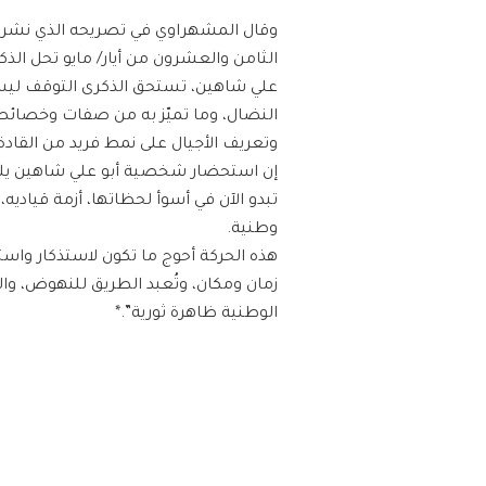
وقال المشهراوي في تصريحه الذي نشره 
الثامن والعشرون من أيار/ مايو تحل الذك
علي شاهين، تستحق الذكرى التوقف ليس 
النضال، وما تميّز به من صفات وخصائص 
وتعريف الأجيال على نمط فريد من القادة
إن استحضار شخصية أبو علي شاهين يلقي 
تبدو الآن في أسوأ لحظاتها، أزمة قيادي
وطنية.
هذه الحركة أحوج ما تكون لاستذكار واس
زمان ومكان، وتُعبد الطريق للنهوض، والت
الوطنية ظاهرة ثورية”.*