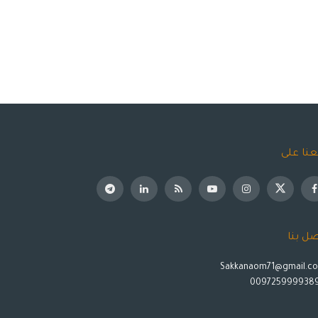
عنا على
صل بنا
Sakkanaom71@gmail.c