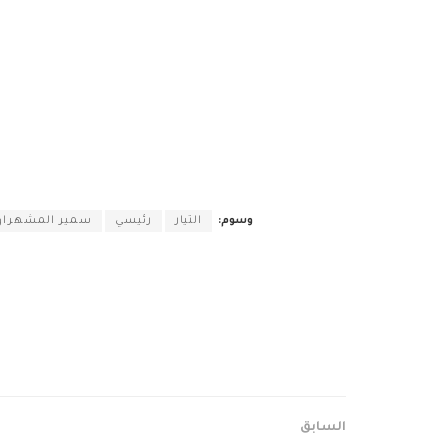
وسوم:
التيار
رئيسي
سمير المشهراو
السابق