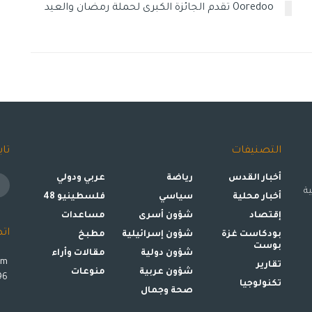
Ooredoo تقدم الجائزة الكبرى لحملة رمضان والعيد
التصنيفات
تاب
أخبار القدس
رياضة
عربي ودولي
ة
أخبار محلية
سياسي
فلسطينيو 48
إقتصاد
شؤون أسرى
مساعدات
ات
بودكاست غزة
شؤون إسرائيلية
مطبخ
بوست
شؤون دولية
مقالات وأراء
om
تقارير
شؤون عربية
منوعات
00972599993896
تكنولوجيا
صحة وجمال