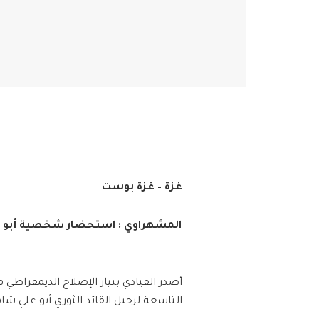
غزة – غزة بوست
المشهراوي : استحضار شخصية أبو علي
أصدر القيادي بتيار الإصلاح الديمقراطي
التاسعة لرحيل القائد الثوري أبو علي شا