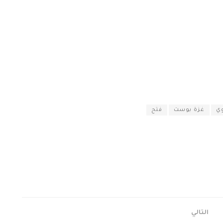
ي
غزة بوست
فتح
التالي