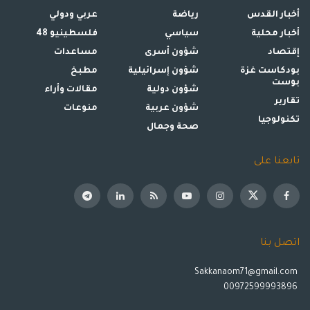
أخبار القدس
رياضة
عربي ودولي
أخبار محلية
سياسي
فلسطينيو 48
إقتصاد
شؤون أسرى
مساعدات
بودكاست غزة
شؤون إسرائيلية
مطبخ
بوست
شؤون دولية
مقالات وأراء
تقارير
شؤون عربية
منوعات
تكنولوجيا
صحة وجمال
تابعنا على
اتصل بنا
Sakkanaom71@gmail.com
00972599993896