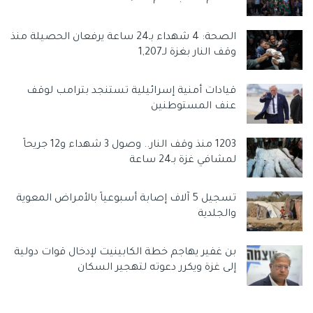
وسوم:
البحيرة
نتائج الاعدادية
الصحة: 4 شهداء بـ24 ساعة يرفعان الحصيلة منذ
نتيجة الشهادة الاعدادية محافظة البحيرة 2022 الترم الثاني
وقف النار بغزة لـ1,207
قيادات أمنية إسرائيلية تستنجد بترامب لوقف
عنف المستوطنين
1203 منذ وقف النار.. وصول 3 شهداء و12 جريحاً
لمشافي غزة بـ24 ساعة
تسجيل 5 آلاف إصابة أسبوعياً بالأمراض المعوية
والجلدية
بن غفير يهاجم خطة الكابينيت لإدخال قوات دولية
إلى غزة ويكرر دعوته لتهجير السكان