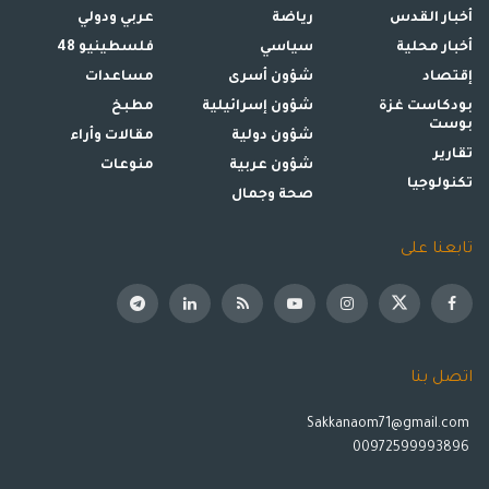
أخبار القدس
رياضة
عربي ودولي
أخبار محلية
سياسي
فلسطينيو 48
إقتصاد
شؤون أسرى
مساعدات
بودكاست غزة
شؤون إسرائيلية
مطبخ
بوست
شؤون دولية
مقالات وأراء
تقارير
شؤون عربية
منوعات
تكنولوجيا
صحة وجمال
تابعنا على
اتصل بنا
Sakkanaom71@gmail.com
00972599993896