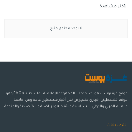
الأكثر مشاهدة
وقريباً ستُطرَح الميزة رسميًا لقاعدة مستخدمي المنصة بالكامل؛
نظرًا لشعبية القصص في تطبيقات الوسائط الاجتماعية الأخرى
والاختبارات المستمرة للمنصة.
لا يوجد محتوى متاح
وسوم:
تيك توك
غزة بوست
ميزة جديدة
موقع غزة بوست هو احد خدمات المجموعة الإعلامية الفلسطينية PMG وهو
موقع فلسطيني اخباري متميز في نقل أخبار فلسطين عامة وغزة خاصة
والعالم العربي والدولي ، السياسية والثقافية والرياضية والاقتصادية والمنوعة
.
التصنيفات