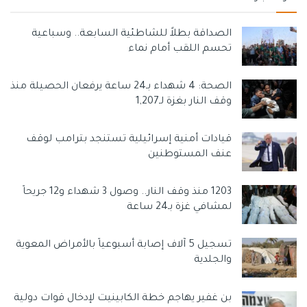
استقال كل من ” تال غال تسفي ” رئيس مكتب بينيت, و” نعومي
ساسون ” المسؤولة عن تنظيم الجداول الزمنية لرئيس الوزراء
الصداقة بطلاً للشاطئية السابعة.. وسباعية
الإسرائيلي..
تحسم اللقب أمام نماء
وسوم:
استقالة
الاحتلال الاسرائيلي
القدس المحتلة
بينييت
الصحة: 4 شهداء بـ24 ساعة يرفعان الحصيلة منذ
حكومة
صحيفة
ضربة
غزة بوست
وقف النار بغزة لـ1,207
قيادات أمنية إسرائيلية تستنجد بترامب لوقف
عنف المستوطنين
1203 منذ وقف النار.. وصول 3 شهداء و12 جريحاً
لمشافي غزة بـ24 ساعة
تسجيل 5 آلاف إصابة أسبوعياً بالأمراض المعوية
والجلدية
بن غفير يهاجم خطة الكابينيت لإدخال قوات دولية