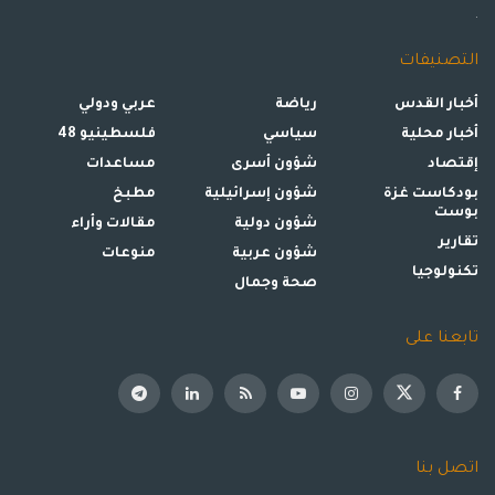
.
التصنيفات
أخبار القدس
رياضة
عربي ودولي
أخبار محلية
سياسي
فلسطينيو 48
إقتصاد
شؤون أسرى
مساعدات
بودكاست غزة
شؤون إسرائيلية
مطبخ
بوست
شؤون دولية
مقالات وأراء
تقارير
شؤون عربية
منوعات
تكنولوجيا
صحة وجمال
تابعنا على
اتصل بنا