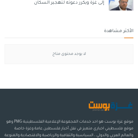
إلى غزة ويكرر دعوته لتهجير السكان
الأكثر مشاهدة
لا يوجد محتوى متاح
موقع غزة بوست هو احد خدمات المجموعة الإعلامية الفلسطينية PMG وهو
موقع فلسطيني اخباري متميز في نقل أخبار فلسطين عامة وغزة خاصة
والعالم العربي والدولي ، السياسية والثقافية والرياضية والاقتصادية والمنوعة