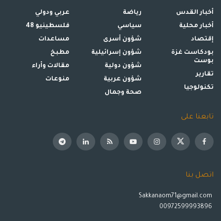
أخبار القدس
رياضة
عربي ودولي
أخبار محلية
سياسي
فلسطينيو 48
إقتصاد
شؤون أسرى
مساعدات
بودكاست غزة
شؤون إسرائيلية
مطبخ
بوست
شؤون دولية
مقالات وأراء
تقارير
شؤون عربية
منوعات
تكنولوجيا
صحة وجمال
تابعنا على
اتصل بنا
Sakkanaom71@gmail.com
00972599993896