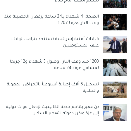
تحسم اللقب أمام نماء
الفلسطيني جراء تصعيد العدوان الإسرائيلي. .
الصحة: 4 شهداء بـ24 ساعة يرفعان الحصيلة منذ
وحمل البطش الاحتلال المسؤولية الكاملة عن كل التداعيات التي
وقف النار بغزة لـ1,207
ستنجم عن استمرار عدوان الاحتلال على شعبنا عامة وشعبنا في
القدس بشكل خاص.
قيادات أمنية إسرائيلية تستنجد بترامب لوقف
عنف المستوطنين
وسوم:
اسرائيل
تصعيد
حركة الجهاد الاسلامي
رئيسي
وسائل إعلام الاحتلال
1203 منذ وقف النار.. وصول 3 شهداء و12 جريحاً
لمشافي غزة بـ24 ساعة
تسجيل 5 آلاف إصابة أسبوعياً بالأمراض المعوية
والجلدية
بن غفير يهاجم خطة الكابينيت لإدخال قوات دولية
إلى غزة ويكرر دعوته لتهجير السكان