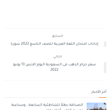
وأضاف (يسرائيل هيوم) أن قصف مطار دمشق وتصعيد
الهجوم على المحور “يغذي رغبة الجهاد في التصعيد”.
قال الامين العام لحركة الجهاد الاسلامي زياد النخالة في تصريح
مقتضب له امس الاحد: “ما يحدث في القدس والمسجد الاقصى
السابق
المبارك من الانتهاكات اليومية التي يقوم بها الاحتلال الاسرائيلي ،
إجابات امتحان اللغة العربية للصف التاسع 2022 سوريا
واعمال القتل اليومية بحق الفلسطينيين”. الشعب الفلسطيني
في مدن الضفة ، وهدم المنازل يستدعي وقفة خطيرة. من القوى
التالي
الوطنية والإسلامية ومن الشعب الفلسطيني بكافة مكوناته.
سعر جرام الذهب فى السعودية اليوم الاثنين 13 يونيو
وأضاف: “نحن نقف بكل جدية على هذه العناوين الكبيرة ، ولن نقبل
2022
هذا الإذلال المستمر ، واستهداف المعتقلين في سجون الاحتلال
والاعتداء المستمر عليهم ، وتجاهل إضراب الأسرى بقيادة
مجاهد خليل آل-. عواودة “.
أخر الأخبار
دعا عضو المكتب السياسي للجهاد الإسلامي خالد البطش ،
مساء الأحد ، جميع الفصائل إلى الالتقاء والمناقشة والوقوف مع
الصداقة بطلاً للشاطئية السابعة.. وسباعية
المسؤولية الوطنية تجاه كافة القضايا التي يعاني منها شعبنا