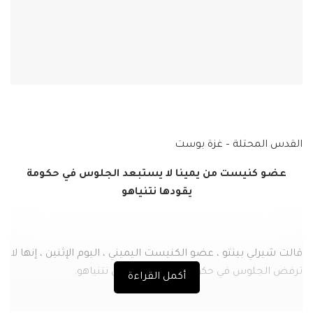
القدس المحتلة – غزة بوست
عضو كنيست من يمينا لا يستبعد الجلوس في حكومة
يقودها نتنياهو
قالت شيرلي بينتو ، عضو الكنيست اليميني ، اليوم الإثنين ، إنها لا
ترفض الجلوس في حكومة برئاسة بنيامين نتنياهو.
أكمل القراءة