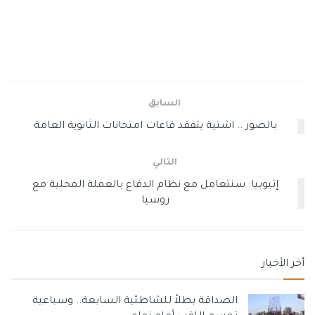
قال بينتو: “لقد تعلمنا جميعًا أن محاولة حرمان شخص ما ليس
بالأمر الجيد ، وأنا لا أنكر أي شخص. إنني أنظر إلى القيم التي يمكن
إظهارها للمواطنين الإسرائيليين ، وليس السياسة الشخصية”.
خلال مقابلة مع محطة الإذاعة العبرية “ريشيت بيت”.
السابق
بالصور .. اشتية يتفقد قاعات امتحانات الثانوية العامة
وحول حالة الائتلاف ورغبة عضو الكنيست عن يمينا نير أورباخ في
ترك التحالف ، قال بينتو: “الوضع ليس مشرقًا للغاية ومعقدًا
التالي
وبسيطًا – وسننجح”.
إثيوبيا: سنتعامل مع نظام الدفاع بالعملة المحلية مع
روسيا
“أود أن أدعو نير أورباخ لفهم فداحة الوضع والاستمرار في القيام
بكل الأشياء المهمة التي قام بها في الحكومة والتي لم يفعلوها
أخر الأخبار
أبدًا. أعرف مقدار الضغط الذي مورس عليه.”
الصداقة بطلاً للشاطئية السابعة.. وسباعية