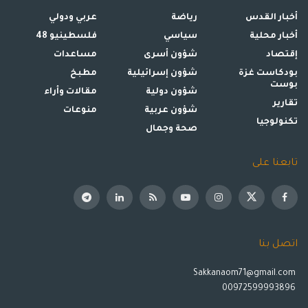
أخبار القدس
رياضة
عربي ودولي
أخبار محلية
سياسي
فلسطينيو 48
إقتصاد
شؤون أسرى
مساعدات
بودكاست غزة
شؤون إسرائيلية
مطبخ
بوست
شؤون دولية
مقالات وأراء
تقارير
شؤون عربية
منوعات
تكنولوجيا
صحة وجمال
تابعنا على
اتصل بنا
Sakkanaom71@gmail.com
00972599993896