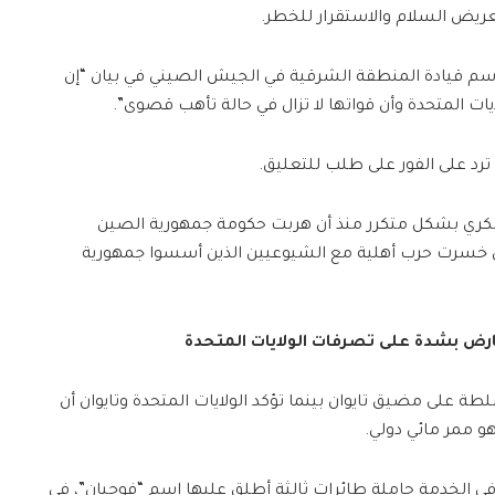
يض السلام والاستقرار للخطر.
اسم قيادة المنطقة الشرقية في الجيش الصيني في بيان “إن
 المتحدة وأن قواتها لا تزال في حالة تأهب قصوى”.
ترد على الفور على طلب للتعليق.
سكري بشكل متكرر منذ أن هربت حكومة جمهورية الصين
إلى تايوان في عام 1949 بعد أن خسرت حرب أهلية مع الشيوعيين الذين أسسوا جمهورية
رض بشدة على تصرفات الولايات المتحدة
 على مضيق تايوان بينما تؤكد الولايات المتحدة وتايوان أن
و ممر مائي دولي.
ي الخدمة حاملة طائرات ثالثة أطلق عليها اسم “فوجيان”، في