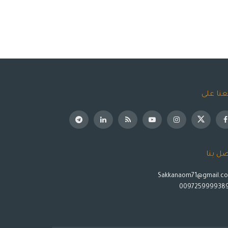
عنا على
صل بنا
Sakkanaom71@gmail.c