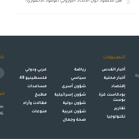
هل ستعود دول الاتحاد الأوروبي للوقود الأحفوري؟
التصنيفات
تاب
أخبار القدس
رياضة
عربي ودولي
ة
أخبار محلية
سياسي
فلسطينيو 48
إقتصاد
شؤون أسرى
مساعدات
ات
بودكاست غزة
شؤون إسرائيلية
مطبخ
بوست
شؤون دولية
مقالات وأراء
om
تقارير
شؤون عربية
منوعات
00972599993896
تكنولوجيا
صحة وجمال