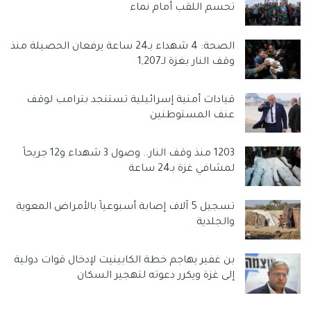
تحسم اللقب أمام نماء
الصحة: 4 شهداء بـ24 ساعة يرفعان الحصيلة منذ
وقف النار بغزة لـ1,207
قيادات أمنية إسرائيلية تستنجد بترامب لوقف
عنف المستوطنين
1203 منذ وقف النار.. وصول 3 شهداء و12 جريحاً
لمشافي غزة بـ24 ساعة
تسجيل 5 آلاف إصابة أسبوعياً بالأمراض المعوية
والجلدية
بن غفير يهاجم خطة الكابينيت لإدخال قوات دولية
إلى غزة ويكرر دعوته لتهجير السكان