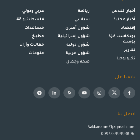
أخبار القدس
رياضة
عربي ودولي
أخبار محلية
سياسي
فلسطينيو 48
إقتصاد
شؤون أسرى
مساعدات
بودكاست غزة
شؤون إسرائيلية
مطبخ
بوست
شؤون دولية
مقالات وأراء
تقارير
شؤون عربية
منوعات
تكنولوجيا
صحة وجمال
تابعنا على
اتصل بنا
Sakkanaom71@gmail.com
00972599993896