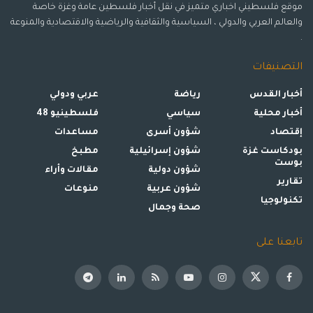
موقع فلسطيني اخباري متميز في نقل أخبار فلسطين عامة وغزة خاصة
والعالم العربي والدولي ، السياسية والثقافية والرياضية والاقتصادية والمنوعة
.
التصنيفات
أخبار القدس
رياضة
عربي ودولي
أخبار محلية
سياسي
فلسطينيو 48
إقتصاد
شؤون أسرى
مساعدات
بودكاست غزة
شؤون إسرائيلية
مطبخ
بوست
شؤون دولية
مقالات وأراء
تقارير
شؤون عربية
منوعات
تكنولوجيا
صحة وجمال
تابعنا على