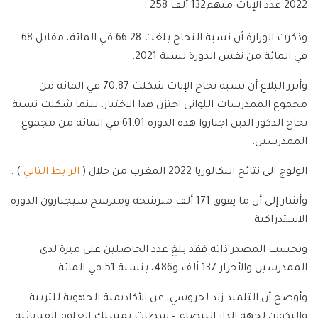
2022 عدد الإناث منهم132 ألف 258 .
وذكرت الوزارة أن نسبة النجاح بلغت 66.28 في المائة، مقابل 68
في المائة من نفس الدورة لسنة 2021.
وأبرز البلاغ أن نسبة نجاح الإناث شكلت 70.87 في المائة من
مجموع الممدرسات اللواتي اجتزن هذا الاختبار، بينما شكلت نسبة
نجاح الذكور الذين اجتازوا هذه الدورة 61.01 في المائة من مجموع
الممدرسين.
الولوج الى نتائج البكالوريا 2022 المغرب من خلال (
الرابط التالي
) .
وأشار إلى أن ما يفوق 171 ألف مترشحة ومترشح سيجتازون الدورة
الاستدراكية.
وبحسب المصدر ذاته فقد بلغ عدد الحاصلين على ميزة لدى
الممدرسين والأحرار 137 ألف و486، بنسبة 51 في المائة.
وأوضح أن التلميذ زيد لحروسي، عن الأكاديمية الجهوية للتربية
والتكوين لجهة الدار البيضاء – سطات بمسلك العلوم الفيزيائية