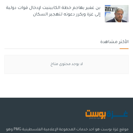
بن غفير يهاجم خطة الكابينيت لإدخال قوات دولية
إلى غزة ويكرر دعوته لتهجير السكان
الأكثر مشاهدة
لا يوجد محتوى متاح
موقع غزة بوست هو احد خدمات المجموعة الإعلامية الفلسطينية PMG وهو