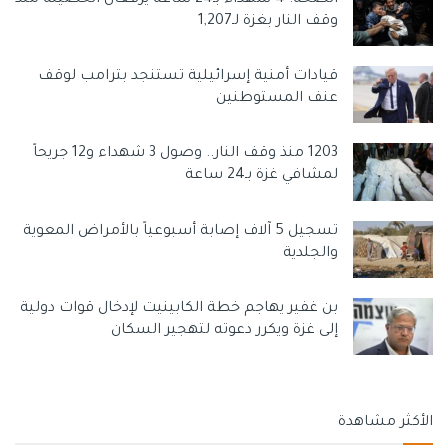
ويبلغ عدد مشتركي الكهرباء في قطاع غزة قرابة 200 ألف تكلفة
وقف النار بغزة لـ1,207
الاشتراك الثابتة المفروضة عليهم 10 شواكل. وتصل كمية
استهلاك الطاقة الكهربائية المستوردة والمشتراة في
قيادات أمنية إسرائيلية تستنجد بترامب لوقف
فلسطين إلى 6 آلاف (غيغا وات/ ساعة).
عنف المستوطنين
ويقدر معدل استهلاك الفرد الفلسطيني من الطاقة الكهربائية
1203 منذ وقف النار.. وصول 3 شهداء و12 جريحاً
(بعد خصم الفاقد) حوالي 950 كيلو واط/ ساعة، سنويًا تقريبًا.
لمشافي غزة بـ24 ساعة
وسوم:
الاحتلال
رئيسي
رفع أسعار الكهرباء
يُصدق على
تسجيل 5 آلاف إصابة أسبوعياً بالأمراض المعوية
والجلدية
بن غفير يهاجم خطة الكابينيت لإدخال قوات دولية
إلى غزة ويكرر دعوته لتهجير السكان
الأكثر مشاهدة