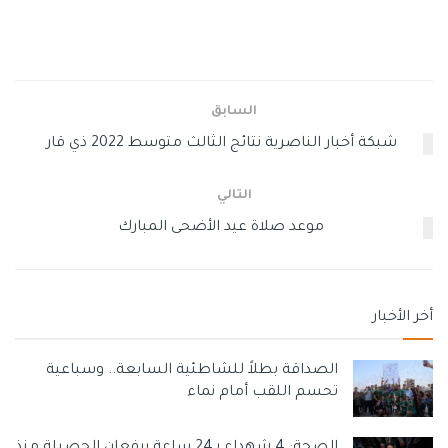
ستتراوح ما بين 13-15%، حيث جرى الاتفاق على رفع الأسعار
بشكلٍ تدريجي إلى إن تصل إلى هذه النسبة خلال أشهر.
هذا وقد صرح ظافر ملحم رئيس سلطة الطاقة والموارد
الطبيعية، لإذاعة صوت فلسطين أمس الأربعاء، “إن تعرفة
السابق
الكهرباء الإسرائيلية ارتفعت مع بداية شهر فبراير 2022، بنسبة
شبكة أخبار الناصرية نتائج الثالث متوسط 2022 ذي قار
9.7%”.
التالي
كما توقع ملحم، أن ترتفع التعرفة 16% إضافية في شهر
أغسطس المقبل، لافتًًا إلى أن رفعها سيحمل الحكومة
موعد صلاة عيد الأضحى المبارك
الفلسطينية وشركات التوزيع والمواطنين أعباء مالية إضافية.
وفق سلطة الطاقة والموارد الطبيعية، يشتري الفلسطينيون
أخر الأخبار
87% من حاجاتهم من الكهرباء من الاحتلال الإسرائيلي. حيث
تشتري الحكومة الفلسطينية من الاحتلال كهرباء بقيمة 2.8
مليار شيكل سنويًا، بواقع 240 مليون شيكل شهريًا، منها 200
الصداقة بطلاً للشاطئية السابعة.. وسباعية
تحسم اللقب أمام نماء
مليون شيكل شهريًا لتغطية حاجات الضفة الغربية، و40 مليون
شيكل شهريًا لقطاع غزة.
الصحة: 4 شهداء بـ24 ساعة يرفعان الحصيلة منذ