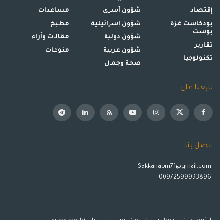
إقتصاد
شؤون أسرى
مساعدات
بودكاست غزة
شؤون إسرائيلية
مطبخ
بوست
شؤون دولية
مقالات وأراء
تقارير
شؤون عربية
منوعات
تكنولوجيا
صحة وجمال
تابعنا على
اتصل بنا
Sakkanaom71@gmail.com
00972599993896