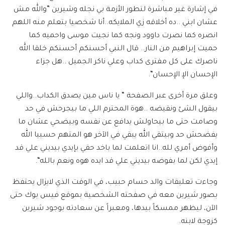
في إشارة غير مباشرة لتطور الأزمة بي نجله وشيرين ”والله مش
عشان ابني ..ده أخلاقه زي الملايكه..أنا شخصيا بتعلم منه اللهم
انصره كما نصرت داوود ونجه كما نجيت موسى واحميه كما
حميت إبراهيم من النار.. قال النبي أحسنكم أحسنكم خلقا الله
ناصرك على كل مفترى كداب وعلي ناكر الجميل ..هل جزاء
الإحسان الإ الإحسان“.
وعلق مرة أخرى عبر الصفحة “ يا ناس مين يصدق الكداب..واللي
بيقول الشئ ونقيضه ..هوة المحترم اللي ما بيجرحش في حد
وصامت حتى ما بيحاولش يدافع عن نفسه وبيضحي عشان ما
يفضحش حد وبيتقي الله يبقي في الآخر هو المتهم حسبيا الله
وأفوض أمري لله..انا اتعلمت لما باخد حقي بإيدي بيديني علي قد
إيدي لكن لما بفوضه بيديني علي قد ايده هوه ونعم بالله“.
وجاءت تعليقات والد حسام حبيب، في الوقت الذي لايزال يحتفظ
بصور شيرين معه في صفحته الشخصية بموقع فيس بوك حتى
الآن، ليظهر ممسكاً بيدها، ومعبراً عن سعادته بوجود شيرين
كزوجة لابنه.