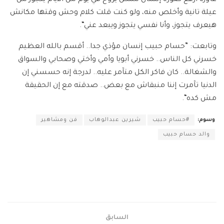
عيلة تانية وأخلص منه، ولو كنت قلت كلام وحش وقتها مكانش
هيعرف يتجوز، وأنا نفسي يتجوز ويبعد عني“.
وتابعت: ”حسام حبيب إنسان مؤذي جدا.. أقسم بالله العظيم
خسرني كل الناس.. خسرني أبويا وأمي وأختي وصحابي والسواق
والشغالة.. كان فاكر الكل متآمر عليه.. لدرجة إنه حسسني إن
الدنيا تآمرت إننا منبقاش مع بعض.. صدقته مع إن الحقيقة
مش كده“.
وسوم:
#حسام حبيب
شيرين عبدالوهاب
فن ومشاهير
والد حسام حبيب
السابق