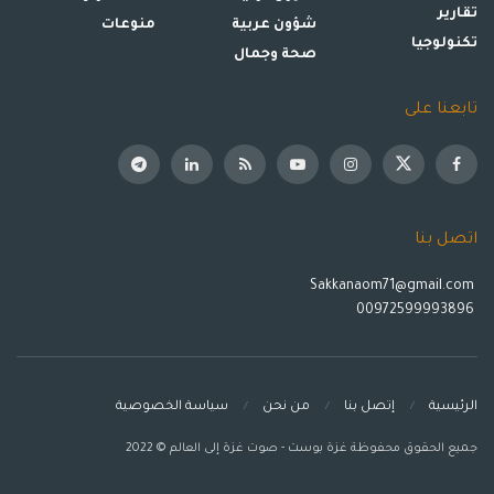
تقارير
شؤون عربية
منوعات
تكنولوجيا
صحة وجمال
تابعنا على
اتصل بنا
Sakkanaom71@gmail.com
00972599993896
الرئيسية
إتصل بنا
من نحن
سياسة الخصوصية
جميع الحقوق محفوظة غزة بوست - صوت غزة إلى العالم © 2022