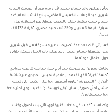
ويأتي تعليق والد حسام حبيب، لأول مرة بعد أن تقدمت الفنانة
شيرين عبد الوهاب، الخميس الماضي، ببلاغ للنائب العام ضد
حسام حبيب تتهمه خلاله بالنصب عليها، عبر استيلائه على
سيارة بقيمة 3 ملايين و250 ألف جنيه مصري ”قرابة 172 ألف
دولار“.
كما يأتي ذلك بعد عدة تصريحات غير مسبوقة من قبل شيرين
بحق طليقها حسام حبيب، وقد تغلق باب الجدل بشكل نهائي
حول احتمال عودتهما.
وكانت شيرين قد صرحت منذ أيام خلال مداخلة هاتفية ببرنامج
”كلمة أخيرة“ الذي تقدمه الإعلامية لميس الحديدى عبر شاشة
”أون إي“ المصرية: ”عاوزة أستغفر ربنا على الكذب اللي كذبته
عشان أخلّي صورة إنسان تبقى كويسة، وأنا كذبت ودي أكتر حاجة
ربنا مبيحبهاش“.
وأضافت: ”كدبت في حاجات كتيرة أوي، لأني بنت أصول وكنت
عاوزة أرفع صورة إنسان ممكن يروح في يوم من الأيام يتجوز من