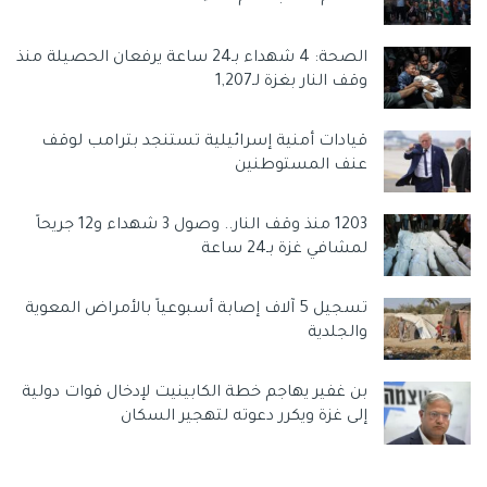
المصدر : وكالات
الصحة: 4 شهداء بـ24 ساعة يرفعان الحصيلة منذ
وسوم:
100 دولار
أسرى
أسعار
أسماء
إسرائيل
وقف النار بغزة لـ1,207
إصابات
إيرز
استهداف
اعتقالات
اغتيال
اقتحامات
الأقصى
الاحتلال
الثانوية العامة
الداخل
القدس
قيادات أمنية إسرائيلية تستنجد بترامب لوقف
القسام
المنحة القطرية
تصاريح عمال
تفسير الأحلام
عنف المستوطنين
جهاد
حلم
حماس
دولار
رابط
رفح
رمضان
رواتب
سعر
شهيد
غزة
فتح
فلسطين
فيديو
قصف
1203 منذ وقف النار.. وصول 3 شهداء و12 جريحاً
لمشافي غزة بـ24 ساعة
كشف السفر
كورونا
مباراة
مصر
مقتل
موعد
نتائج
نتيجة
وفاة
تسجيل 5 آلاف إصابة أسبوعياً بالأمراض المعوية
والجلدية
بن غفير يهاجم خطة الكابينيت لإدخال قوات دولية
إلى غزة ويكرر دعوته لتهجير السكان