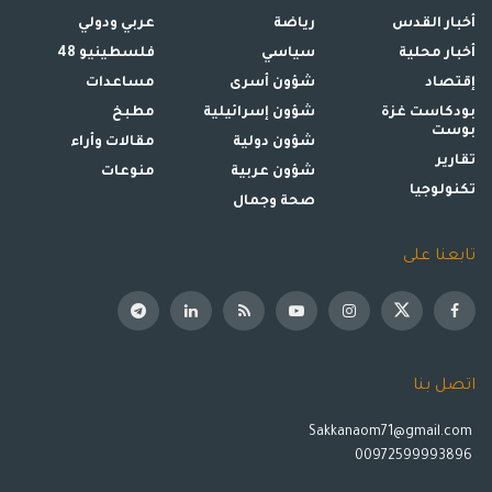
أخبار القدس
رياضة
عربي ودولي
أخبار محلية
سياسي
فلسطينيو 48
إقتصاد
شؤون أسرى
مساعدات
بودكاست غزة
شؤون إسرائيلية
مطبخ
بوست
شؤون دولية
مقالات وأراء
تقارير
شؤون عربية
منوعات
تكنولوجيا
صحة وجمال
تابعنا على
اتصل بنا
Sakkanaom71@gmail.com
00972599993896