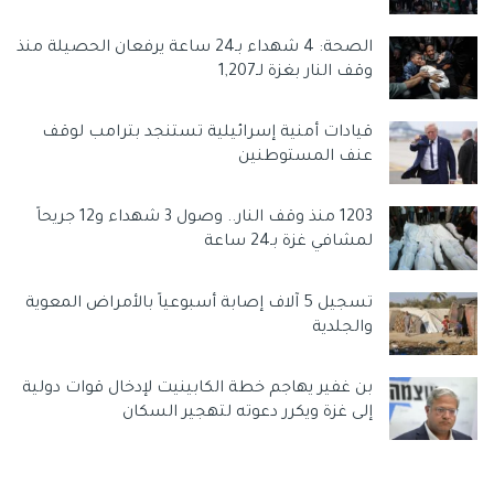
الصحة: 4 شهداء بـ24 ساعة يرفعان الحصيلة منذ
وقف النار بغزة لـ1,207
قيادات أمنية إسرائيلية تستنجد بترامب لوقف
عنف المستوطنين
1203 منذ وقف النار.. وصول 3 شهداء و12 جريحاً
لمشافي غزة بـ24 ساعة
تسجيل 5 آلاف إصابة أسبوعياً بالأمراض المعوية
والجلدية
بن غفير يهاجم خطة الكابينيت لإدخال قوات دولية
إلى غزة ويكرر دعوته لتهجير السكان