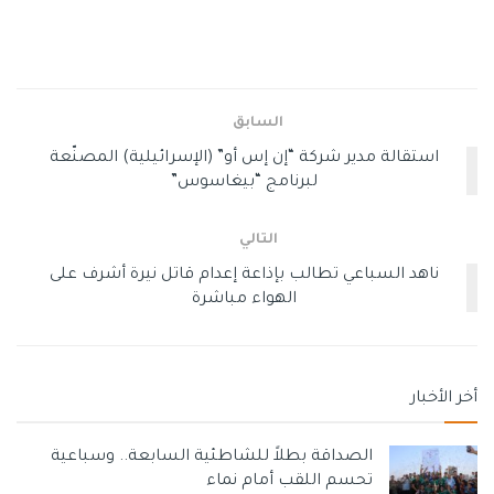
وسوم:
الحاخام شالوم كوهين
حزب شاس الحريدي
السابق
وفاة الزعيم الروحي لحزب شاس
استقالة مدير شركة “إن إس أو” (الإسرائيلية) المصنّعة
لبرنامج “بيغاسوس”
التالي
ناهد السباعي تطالب بإذاعة إعدام قاتل نيرة أشرف على
الهواء مباشرة
أخر الأخبار
الصداقة بطلاً للشاطئية السابعة.. وسباعية
تحسم اللقب أمام نماء