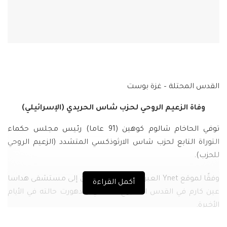
القدس المحتلة – غزة بوست
وفاة الزعيم الروحي لحزب شاس الحريدي (الإسرائيلي)
توفي الحاخام شالوم كوهين (91 عاما) رئيس مجلس حكماء
التوراة التابع لحزب شاس الارثوذكسي المتشدد (الزعيم الروحي
للحزب).
وفقًا لموقع Ynet العبري ، تم إدخال كوهين إلى مستشفى هداسا
أكمل القراءة
عين كارم في القدس الأسبوع الماضي وتدهورت حالته في الأيام
الأخيرة.
وذكر الموقع أنه ستقام جنازة كبيرة له ظهر اليوم في القدس.