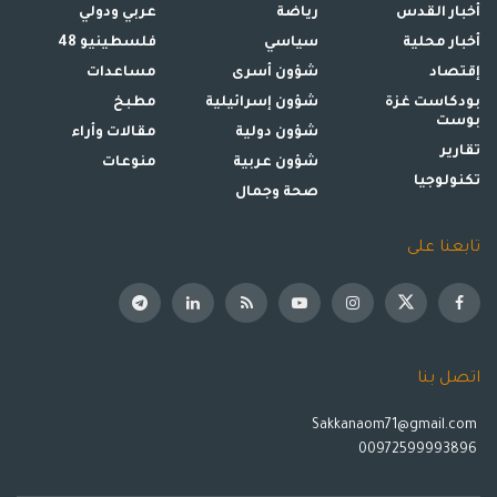
أخبار القدس
رياضة
عربي ودولي
أخبار محلية
سياسي
فلسطينيو 48
إقتصاد
شؤون أسرى
مساعدات
بودكاست غزة
شؤون إسرائيلية
مطبخ
بوست
شؤون دولية
مقالات وأراء
تقارير
شؤون عربية
منوعات
تكنولوجيا
صحة وجمال
تابعنا على
اتصل بنا
Sakkanaom71@gmail.com
00972599993896