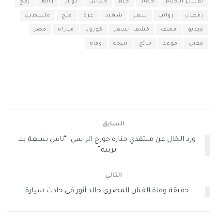
تفسير الأحلام
جهاد
حلم
حماس
دولار
رابط
رفح
رمضان
رواتب
سعر
شهيد
غزة
فتح
فلسطين
فيديو
قصف
كشف السفر
كورونا
مباراة
مصر
مقتل
موعد
نتائج
نتيجة
وفاة
السابق
ورد الخال عن منتقدي جنازة جورج الراسي: “ناس بشعة بلا
تربية”
التالي
حقيقة وفاة الفنان المصري خالد أنور في حادث سيارة