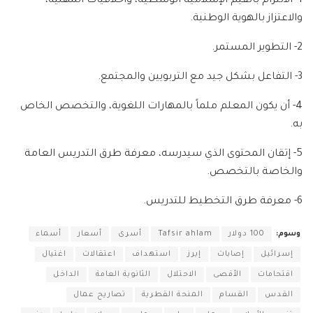
1- الالتزام بالقيم الإسلامية الوسطية، وأخلاقيات المهنية،
والاعتزاز بالهوية الوطنية.
2- التطوير المستمر.
3- التفاعل بشكل جيد مع التربويين والمجتمع.
4- أن يكون المعلم ملماً بالمهارات اللغوية، والتخصص الخاص
به.
5- إتقان المحتوى الذي سيدرسه، معرفة طرق التدريس العامة
والخاصة بالتخصص.
6- معرفة طرق التخطيط للتدريس.
وسوم:
100 دولار
Tafsir ahlam
أسرى
أسعار
أسماء
إسرائيل
إصابات
إيرز
استهداف
اعتقالات
اغتيال
اقتحامات
الأقصى
الاحتلال
الثانوية العامة
الداخل
القدس
القسام
المنحة القطرية
تصاريح عمال