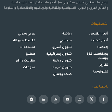
موقع فلسطيني اخباري متميز في نقل أخبار فلسطين عامة وغزة خاصة
والعالم العربي والدولي ، السياسية والثقافية والرياضية والاقتصادية والمنوعة
.
التصنيفات
أخبار القدس
رياضة
عربي ودولي
أخبار محلية
سياسي
فلسطينيو 48
إقتصاد
شؤون أسرى
مساعدات
بودكاست غزة
شؤون إسرائيلية
مطبخ
بوست
شؤون دولية
مقالات وأراء
تقارير
شؤون عربية
منوعات
تكنولوجيا
صحة وجمال
تابعنا على