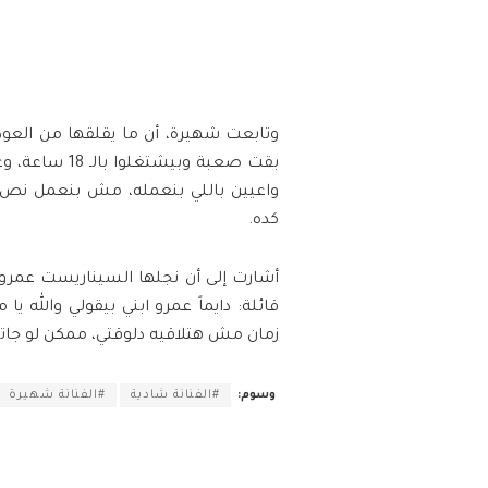
وتابعت شهيرة، أن ما يقلقها من العودة
واعيين باللي بنعمله، مش بنعمل نص دو
كده.
أشارت إلى أن نجلها السيناريست عمرو م
قائلة: دايماً عمرو ابني بيقولي والله ي
زمان مش هتلاقيه دلوقتي، ممكن لو جات
وسوم:
#الفنانة شادية
#الفنانة شهيرة