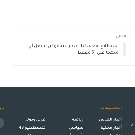
التالي
استطلاع: معسكرا لابيد ونتنياهو لن يحصل أي
منهما على 61 مقعدا
التصنيفات
تاب
أخبار القدس
رياضة
عربي ودولي
ة
أخبار محلية
سياسي
فلسطينيو 48