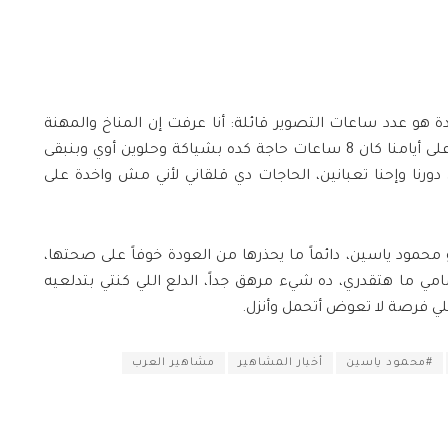
 هو عدد ساعات التصوير قائلة: أنا عرفت إن المناخ والمهنة
بقت صعبة وبيشتغلوا بالـ 18 ساعة، وعلى أيامنا كان 8 ساعات حاجة كده بشياكة وحلوين أوي وبنبقى
رنا وإحنا تعبانين، الحاجات دي قلقاني لأني مش واخدة على
حمود ياسين، دائماً ما يحذرها من العودة خوفاً على صحتها،
ا مامي ما هتقدري، ده شيء مرهق جداً، الدلع اللي كنتي بتدلعيه
لي فرصة لا تعوض أتحمل وأنزل.
#محمود ياسين
أخبار المشاهير
مشاهير العرب