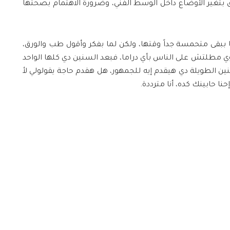
تغير الأوضاع داخل الوسط الفني، وضرورة الاهتمام بصحتها
بقى متحمسة جداً وقتها، ولكن لما بفكر وأقول طب والورق،
أوي مطلتش على الناس بأي دراما، فبعد السنين دي كلها الواحد
ن الطويلة دي هيقدم إيه للجمهور، هل هقدم حاجة يقولولي لأ
حنا حابينك كده، أنا مترددة.