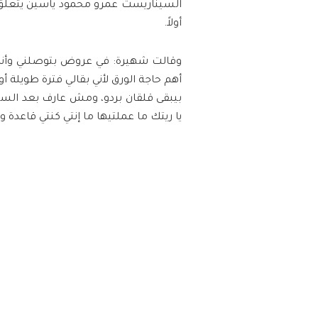
السيناريست عمرو محمود ياسين يتعلق ب
أولاً.
وقالت شهيرة: في عروض بتوصلني وأنا ب
أهم حاجة الورق لأني بقالي فترة طويلة 
بيبقى قلقان بردو، ومش عارف بعد السني
يا ريتك ما عملتيها ما إنتي كنتي قاعدة وإ