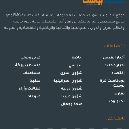
موقع غزة بوست هو احد خدمات المجموعة الإعلامية الفلسطينية PMG وهو
موقع فلسطيني اخباري متميز في نقل أخبار فلسطين عامة وغزة خاصة
والعالم العربي والدولي ، السياسية والثقافية والرياضية والاقتصادية والمنوعة
.
التصنيفات
أخبار القدس
رياضة
عربي ودولي
أخبار محلية
سياسي
فلسطينيو 48
إقتصاد
شؤون أسرى
مساعدات
بودكاست غزة
شؤون إسرائيلية
مطبخ
بوست
شؤون دولية
مقالات وأراء
تقارير
شؤون عربية
منوعات
تكنولوجيا
صحة وجمال
تابعنا على