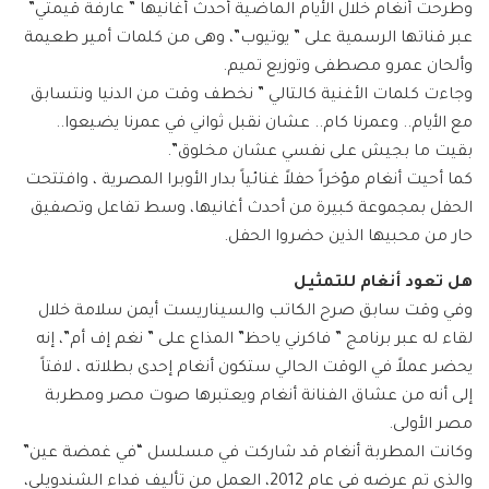
وطرحت أنغام خلال الأيام الماضية أحدث أغانيها ” عارفة قيمتي”
عبر قناتها الرسمية على ” يوتيوب”، وهى من كلمات أمير طعيمة
وألحان عمرو مصطفى وتوزيع تميم.
وجاءت كلمات الأغنية كالتالي ” نخطف وقت من الدنيا ونتسابق
مع الأيام.. وعمرنا كام.. عشان نقبل ثواني في عمرنا يضيعوا..
بقيت ما بجيش على نفسي عشان مخلوق”.
كما أحيت أنغام مؤخراً حفلاً غنائياً بدار الأوبرا المصرية ، وافتتحت
الحفل بمجموعة كبيرة من أحدث أغانيها، وسط تفاعل وتصفيق
حار من محبيها الذين حضروا الحفل.
هل تعود أنغام للتمثيل
وفي وقت سابق صرح الكاتب والسيناريست أيمن سلامة خلال
لقاء له عبر برنامج ” فاكرني ياحظ” المذاع على ” نغم إف أم”، إنه
يحضر عملاً في الوقت الحالي ستكون أنغام إحدى بطلاته ، لافتاً
إلى أنه من عشاق الفنانة أنغام ويعتبرها صوت مصر ومطربة
مصر الأولى.
وكانت المطربة أنغام قد شاركت في مسلسل “في غمضة عين”
والذي تم عرضه في عام 2012، العمل من تأليف فداء الشندويلي،