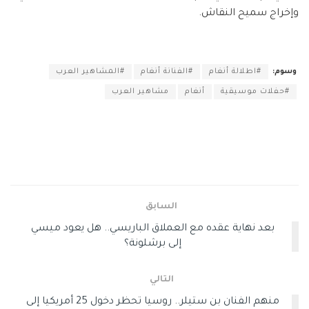
وإخراج سميح النقاش.
وسوم:
#اطلالة أنغام
#الفنانة أنغام
#المشاهير العرب
#حفلات موسيقية
أنغام
مشاهير العرب
السابق
بعد نهاية عقده مع العملاق الباريسي.. هل يعود ميسي
إلى برشلونة؟
التالي
منهم الفنان بن ستيلر.. روسيا تحظر دخول 25 أمريكيا إلى