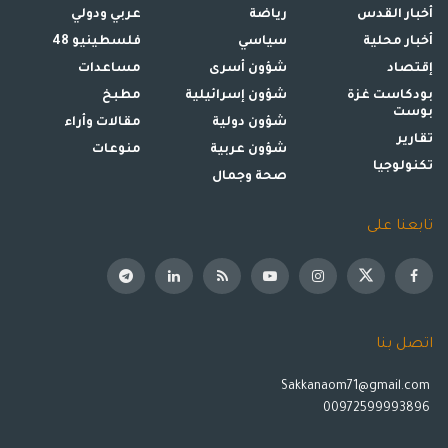
أخبار القدس
رياضة
عربي ودولي
أخبار محلية
سياسي
فلسطينيو 48
إقتصاد
شؤون أسرى
مساعدات
بودكاست غزة
شؤون إسرائيلية
مطبخ
بوست
شؤون دولية
مقالات وأراء
تقارير
شؤون عربية
منوعات
تكنولوجيا
صحة وجمال
تابعنا على
اتصل بنا
Sakkanaom71@gmail.com
00972599993896