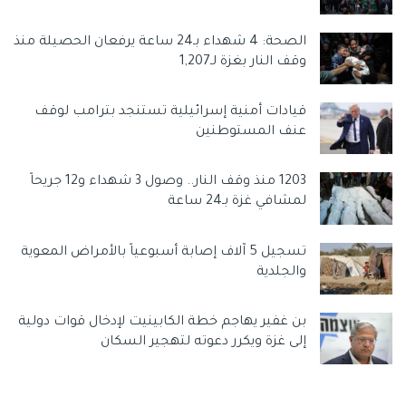
وسوم:
#أسماء_جديدة_للمنحة_القطرية
#المنحة_القطرية
الصحة: 4 شهداء بـ24 ساعة يرفعان الحصيلة منذ
رئيسي
وقف النار بغزة لـ1,207
قيادات أمنية إسرائيلية تستنجد بترامب لوقف
عنف المستوطنين
1203 منذ وقف النار.. وصول 3 شهداء و12 جريحاً
لمشافي غزة بـ24 ساعة
تسجيل 5 آلاف إصابة أسبوعياً بالأمراض المعوية
والجلدية
بن غفير يهاجم خطة الكابينيت لإدخال قوات دولية
إلى غزة ويكرر دعوته لتهجير السكان