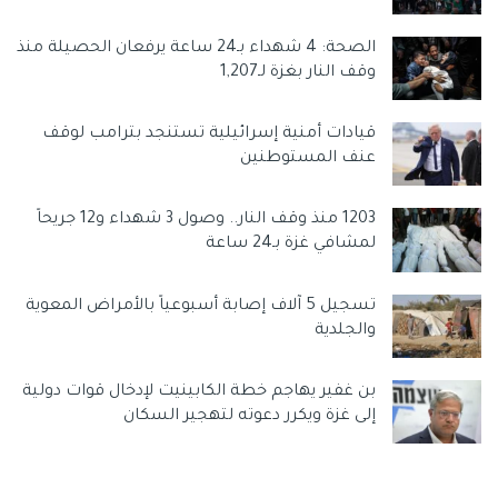
الصحة: 4 شهداء بـ24 ساعة يرفعان الحصيلة منذ
وقف النار بغزة لـ1,207
قيادات أمنية إسرائيلية تستنجد بترامب لوقف
عنف المستوطنين
1203 منذ وقف النار.. وصول 3 شهداء و12 جريحاً
لمشافي غزة بـ24 ساعة
تسجيل 5 آلاف إصابة أسبوعياً بالأمراض المعوية
والجلدية
بن غفير يهاجم خطة الكابينيت لإدخال قوات دولية
إلى غزة ويكرر دعوته لتهجير السكان