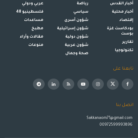
أخبار القدس
رياضة
عربي ودولي
أخبار محلية
سياسي
فلسطينيو 48
إقتصاد
شؤون أسرى
مساعدات
بودكاست غزة
شؤون إسرائيلية
مطبخ
بوست
شؤون دولية
مقالات وأراء
تقارير
شؤون عربية
منوعات
تكنولوجيا
صحة وجمال
تابعنا على
اتصل بنا
Sakkanaom71@gmail.com
00972599993896