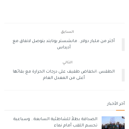
فصل الصيف، ويحتاج القطاع إلى نحو 400 ميغاوات من
الكهرباء.
وسوم:
#المولد_الرابع
#كهرباء_غزة
رئيسي
السابق
أكثر من مليار دولار.. مانشستر يونايتد يتوصل لاتفاق مع
أديداس
التالي
الطقس :انخفاض طفيف على درجات الحرارة مع بقائها
أعلى من المعدل العام
أخر الأخبار
الصداقة بطلاً للشاطئية السابعة.. وسباعية
تحسم اللقب أمام نماء