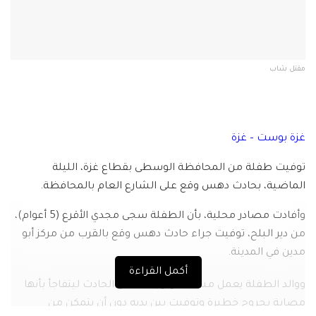
مقتل شاب
غزة بوست – غزة
توفيت طفلة من المحافظة الوسطى بقطاع غزة، الليلة
الماضية، بحادث دهس وقع على الشارع العام بالمحافظة
.
وأفادت مصادر محلية، بأن الطفلة سجى مجدي الأقرع (5 أعوام)،
من دير البلح، توفيت جراء حادث دهس وقع بالقرب من مركز أبو
مدين في المدينة
.
أكمل القراءة
ووالد الطفلة يعمل مسعفاً وتوجه لمكان الحادث ليتفاجأ بأنها
مصابة بجروح خطيرة وتوفيت بين يديه دون أن يتمكن من