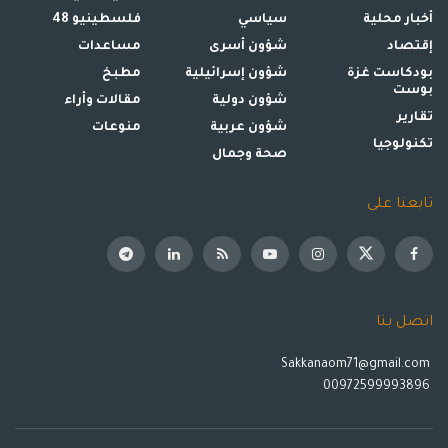
أخبار محلية
سياسي
فلسطينيو 48
إقتصاد
شؤون أسرى
مساعدات
بودكاست غزة
شؤون إسرائيلية
مطبخ
بوست
شؤون دولية
مقالات وأراء
تقارير
شؤون عربية
منوعات
تكنولوجيا
صحة وجمال
تابعنا على
اتصل بنا
Sakkanaom71@gmail.com
00972599993896