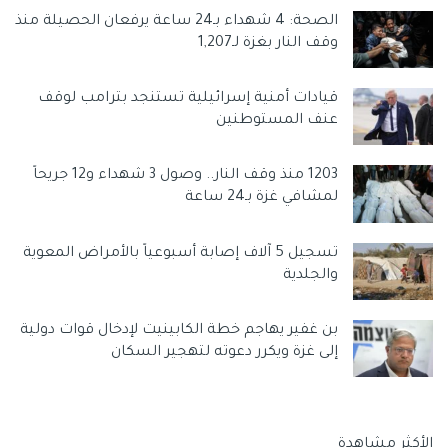
الصحة: 4 شهداء بـ24 ساعة يرفعان الحصيلة منذ
الإزالة».
وقف النار بغزة لـ1,207
وبناءً على ما سبق، تمخضت العملية عن اعتقال 3 مشتبه بهم
بتهمة احتيال فني على الإنترنت بقيمة 850 ألف دولار في
قيادات أمنية إسرائيلية تستنجد بترامب لوقف
الكاميرون التي أغلقت السلطات فيها موقعين على الشبكة
عنف المستوطنين
المظلمة.
1203 منذ وقف النار.. وصول 3 شهداء و12 جريحاً
وتمخضت العملية أيضًا اعتقال شخص بتهمة الاحتيال على
لمشافي غزة بـ24 ساعة
ضحية غامبية في نيجيريا، واعتقال شخصين على صلة بحيل على
منصة الرسائل في موريشيوس، وإزالة 185 عنوان IP ضارًا من
تسجيل 5 آلاف إصابة أسبوعياً بالأمراض المعوية
خلال تدابير وشراكات استباقية في غامبيا.
والجلدية
وفي شهر تموز/ يوليو الماضي، احتجز الفرع الأفريقي للإنتربول
بن غفير يهاجم خطة الكابينيت لإدخال قوات دولية
(أفريبول) مشتبهًا يُعتقد أنه عضو رئيسي في مجموعة الجرائم
إلى غزة ويكرر دعوته لتهجير السكان
الإلكترونية OPERA1ER، المسؤولة عما لا يقل عن 35 هجومًا خلال
المدة بين عامي 2018 و 2022، مما أدى إلى أضرار تزيد عن 11 مليون
دولار.
الأكثر مشاهدة