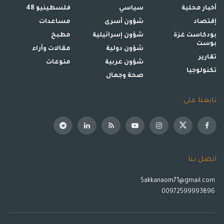
أخبار محلية
سياسي
فلسطينيو 48
إقتصاد
شؤون أسرى
مساعدات
بودكاست غزة
شؤون إسرائيلية
مطبخ
بوست
شؤون دولية
مقالات وأراء
تقارير
شؤون عربية
منوعات
تكنولوجيا
صحة وجمال
تابعنا على
اتصل بنا
Sakkanaom71@gmail.com
00972599993896