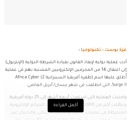
غزة بوست – تكنولوجيا :
أدت عملية دولية لإنفاذ القانون بقيادة الشرطة الدولية (الإنتربول)
إلى اعتقال 14 من المجرمين الإلكترونيين المشتبه بهم في عملية
أُطلق عليها اسم (طفرة أفريقيا السيبرانية 2) Africa Cyber
Surge II، التي انطلقت في شهر نيسان/ أبريل الماضي.
وامتدت العملية التي استمرت أربعة أشهر إلى 25 دولة أفريقية
وعطّلت أكثر من 20,000 شبكة من شبكات الجرائم الإلكترونية
أكمل القراءة
المنخرطة في عمليات الابتزاز، والتصيد الاحتيالي، والاحتيال عبر
الإنترنت، مما تسبب في خسائر مالية تزيد عن 40 مليون دولار
أمريكي.