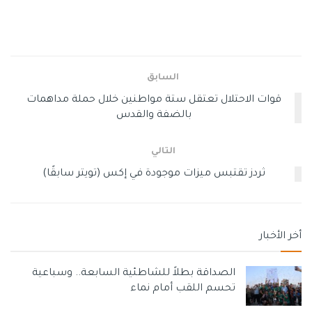
وبالإضافة إلى الاعتقالات، أزالت السلطات أيضًا المئات من
عناوين (بروتوكول الإنترنت) IP الضارة التي استضافت برامج ضارة
وساعدت في توزيع برامج خطيرة.
السابق
وعلى وجه التحديد، تشمل تحقيقات الإنتربول وشركائها 3,786
قوات الاحتلال تعتقل ستة مواطنين خلال حملة مداهمات
خادمًا للأوامر والسيطرة الضارة، و 14,134 عنوان IP للضحايا
بالضفة والقدس
مرتبط بقضايا سرقة البيانات، و 1,415 رابط ونطاق تصيد احتيالي،
و 939 عنوان IP احتيالي.
التالي
ثردز تقتبس ميزات موجودة في إكس (تويتر سابقًا)
وأعلنت شركة (جروب-آي بي) Group-IB، وهي إحدى شركاء الإنتربول
في جمع المعلومات الاستخبارية الجرائم الإلكترونية الناشئة من
المناطق الأفريقية، أنها زودت سلطات إنفاذ القانون بأكثر من ألف
مؤشر يتعلق بالبنية التحتية الضارة في القارة.
أخر الأخبار
وقالت الشركة في منشور على مدونتها: «احتوت البيانات على
الصداقة بطلاً للشاطئية السابعة.. وسباعية
نطاقات وعناوين URL وعناوين IP للخادم مستخدمة في هجمات
تحسم اللقب أمام نماء
التصيد، والبرامج الضارة. وقد استفادت الدول الأعضاء في
الإنتربول في إفريقيا من هذه المعلومات في العديد من عمليات