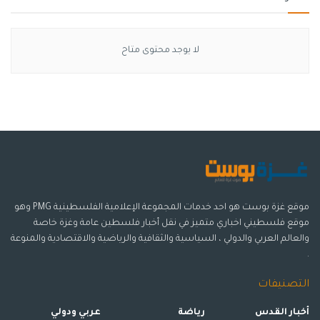
يُشار إلى أن عملية (طفرة أفريقيا السيبرانية) الأولى نُفِّذت في
شهر تشرين الثاني/ نوفمبر الماضي، وأسفرت عن اعتقال 11 فردًا،
وإزالة سوق الشبكة المظلمة التي تبيع أدوات القرصنة، وتعطيل
لا يوجد محتوى متاح
200,000 نقطة من نقاط البنية التحتية التي ساعدت في نشر
البرامج الضارة، والتصيد الاحتيالي، والبريد العشوائي، والاحتيال.
وسوم:
الانتربول
الجرائم الالكترونية
دولار امريكي.
موقع غزة بوست هو احد خدمات المجموعة الإعلامية الفلسطينية PMG وهو
موقع فلسطيني اخباري متميز في نقل أخبار فلسطين عامة وغزة خاصة
والعالم العربي والدولي ، السياسية والثقافية والرياضية والاقتصادية والمنوعة
.
التصنيفات
أخبار القدس
رياضة
عربي ودولي