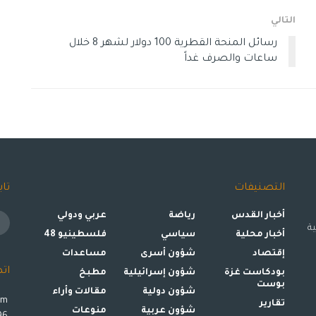
التالي
رسائل المنحة القطرية 100 دولار لشهر 8 خلال
ساعات والصرف غداً
التصنيفات
تاب
أخبار القدس
رياضة
عربي ودولي
ة
أخبار محلية
سياسي
فلسطينيو 48
إقتصاد
شؤون أسرى
مساعدات
ات
بودكاست غزة
شؤون إسرائيلية
مطبخ
بوست
شؤون دولية
مقالات وأراء
om
تقارير
شؤون عربية
منوعات