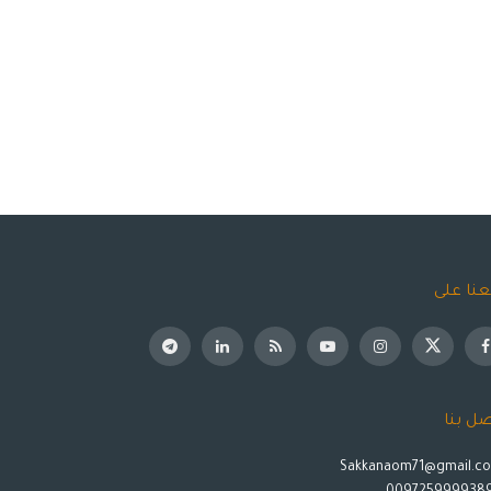
عنا على
صل بنا
Sakkanaom71@gmail.c