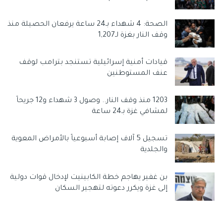
الصحة: 4 شهداء بـ24 ساعة يرفعان الحصيلة منذ
وقف النار بغزة لـ1,207
قيادات أمنية إسرائيلية تستنجد بترامب لوقف
عنف المستوطنين
1203 منذ وقف النار.. وصول 3 شهداء و12 جريحاً
لمشافي غزة بـ24 ساعة
تسجيل 5 آلاف إصابة أسبوعياً بالأمراض المعوية
والجلدية
بن غفير يهاجم خطة الكابينيت لإدخال قوات دولية
إلى غزة ويكرر دعوته لتهجير السكان