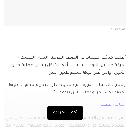
عملية حوارة
أعلنت كتائب القسام في الضفة الغربية، الجناح العسكري
لحركة حماس، اليوم السبت، تبنّيها بشكل رسمي عملية حوارة
الأخيرة، والتي قُتل فيها مستوطنيْن اثنين.
ونشرت القسام، صورة عبر حسابها على تليجرام مكتوب عليها:
“جهادنا مستمر، وعملياتنا لن تتوقف..”.
حماس تُعقّب
أكمل القراءة
ومن جانبه، قال الناطق باسم حركة حماس حازم قاسم، حول تبني
القسام عملية حوارة البطولية: “حماس ترفع مستوى التحدي مع