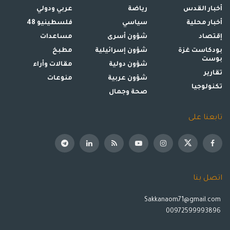
أخبار القدس
رياضة
عربي ودولي
أخبار محلية
سياسي
فلسطينيو 48
إقتصاد
شؤون أسرى
مساعدات
بودكاست غزة
شؤون إسرائيلية
مطبخ
بوست
شؤون دولية
مقالات وأراء
تقارير
شؤون عربية
منوعات
تكنولوجيا
صحة وجمال
تابعنا على
اتصل بنا
Sakkanaom71@gmail.com
00972599993896