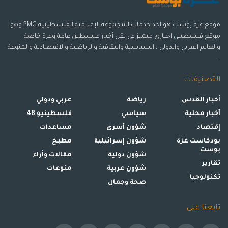
موقع غزة بوست هو احد خدمات المجموعة الإعلامية الفلسطينية PMG وهو
موقع فلسطيني اخباري متميز في نقل أخبار فلسطين عامة وغزة خاصة
والعالم العربي والدولي ، السياسية والثقافية والرياضية والاقتصادية والمنوعة
.
التصنيفات
أخبار القدس
رياضة
عربي ودولي
أخبار محلية
سياسي
فلسطينيو 48
إقتصاد
شؤون أسرى
مساعدات
بودكاست غزة
شؤون إسرائيلية
مطبخ
بوست
شؤون دولية
مقالات وأراء
تقارير
شؤون عربية
منوعات
تكنولوجيا
صحة وجمال
تابعنا على