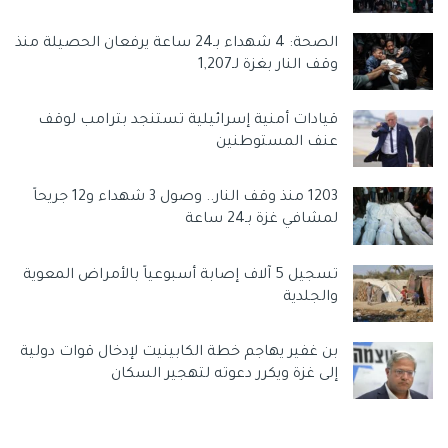
الصحة: 4 شهداء بـ24 ساعة يرفعان الحصيلة منذ
وقف النار بغزة لـ1,207
قيادات أمنية إسرائيلية تستنجد بترامب لوقف
عنف المستوطنين
1203 منذ وقف النار.. وصول 3 شهداء و12 جريحاً
لمشافي غزة بـ24 ساعة
تسجيل 5 آلاف إصابة أسبوعياً بالأمراض المعوية
والجلدية
بن غفير يهاجم خطة الكابينيت لإدخال قوات دولية
إلى غزة ويكرر دعوته لتهجير السكان