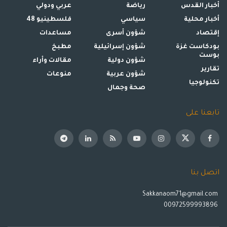
أخبار القدس
رياضة
عربي ودولي
أخبار محلية
سياسي
فلسطينيو 48
إقتصاد
شؤون أسرى
مساعدات
بودكاست غزة
شؤون إسرائيلية
مطبخ
بوست
شؤون دولية
مقالات وأراء
تقارير
شؤون عربية
منوعات
تكنولوجيا
صحة وجمال
تابعنا على
اتصل بنا
Sakkanaom71@gmail.com
00972599993896