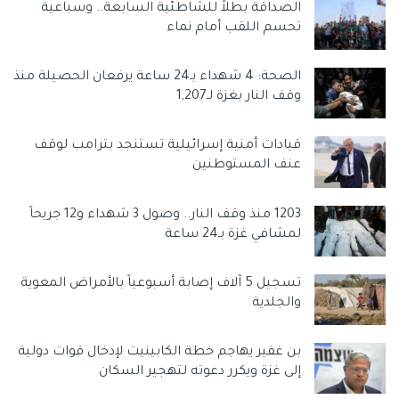
الصداقة بطلاً للشاطئية السابعة.. وسباعية
تحسم اللقب أمام نماء
الصحة: 4 شهداء بـ24 ساعة يرفعان الحصيلة منذ
وقف النار بغزة لـ1,207
قيادات أمنية إسرائيلية تستنجد بترامب لوقف
عنف المستوطنين
1203 منذ وقف النار.. وصول 3 شهداء و12 جريحاً
لمشافي غزة بـ24 ساعة
تسجيل 5 آلاف إصابة أسبوعياً بالأمراض المعوية
والجلدية
بن غفير يهاجم خطة الكابينيت لإدخال قوات دولية
إلى غزة ويكرر دعوته لتهجير السكان