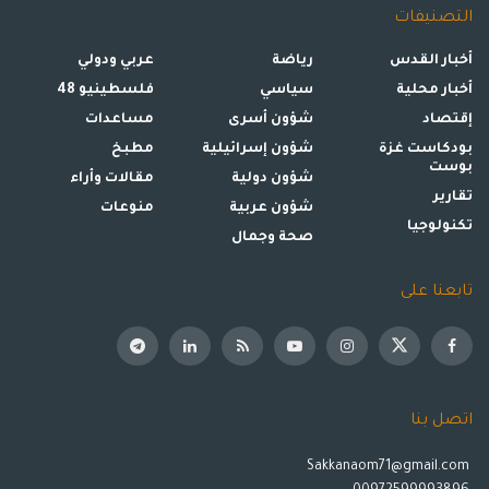
التصنيفات
أخبار القدس
رياضة
عربي ودولي
أخبار محلية
سياسي
فلسطينيو 48
إقتصاد
شؤون أسرى
مساعدات
بودكاست غزة
شؤون إسرائيلية
مطبخ
بوست
شؤون دولية
مقالات وأراء
تقارير
شؤون عربية
منوعات
تكنولوجيا
صحة وجمال
تابعنا على
اتصل بنا
Sakkanaom71@gmail.com