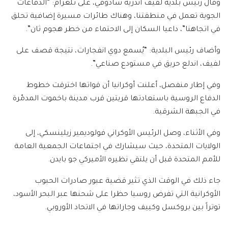
وقال رئيس بلدية لفيف أندريه سادوفي، على تلغرام: “الدفاعات
الجوية تعمل في منطقتنا، وهناك طائرات مسيرة إضافية تحلق
في اتجاهنا”، داعيا السكان إلى الاحتماء من خطر هجوم ثان”.
وأضاف رئيس البلدية: “يُسمع دوي انفجارات، نتيجة قصف على
لفيف، اندلع حريق في مستودع صناعي”.
وفي إطار منفصل، أعلنت أوكرانيا أن قواتها اخترقت خطوط
الدفاع الروسية باستعادتها قريتين قرب مدينة باخموت المدمّرة
في الجبهة الشرقية.
وفي الأثناء، وصل الرئيس الأوكراني فولوديمير زيلينسكي، إلى
الولايات المتحدة، حيث سيشارك في اجتماعات الجمعية العامة
للأمم المتحدة قبل أن يلتقي نظيره الأميركي جو بايدن.
جاء ذلك في الوقت الذي تثير قضية عبور صادرات الحبوب
الأوكرانية التي تفرض روسيا حظرا على شحنها عبر البحر الأسود،
توتراً بين بروكسل وكييف وجاراتها في الاتحاد الأوروبي.