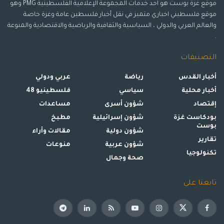
موقع غزة بوست هو احد خدمات المجموعة الإعلامية الفلسطينية PMG وهو
موقع فلسطيني اخباري متميز في نقل أخبار فلسطين عامة وغزة خاصة
والعالم العربي والدولي ، السياسية والثقافية والرياضية والاقتصادية والمنوعة
.
التصنيفات
أخبار القدس
رياضة
عربي ودولي
أخبار محلية
سياسي
فلسطينيو 48
إقتصاد
شؤون أسرى
مساعدات
بودكاست غزة
شؤون إسرائيلية
مطبخ
بوست
شؤون دولية
مقالات وأراء
تقارير
شؤون عربية
منوعات
تكنولوجيا
صحة وجمال
تابعنا على