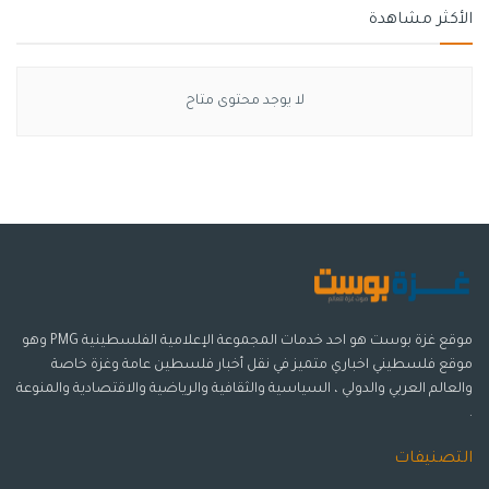
تمنحك مزية تضمين صور في المطالبات للاستفسار عنها؛ المزيد
الأكثر مشاهدة
من الطرق لاستخدام ChatGPT في حياتك، إذ يمكنك التقاط
صورة لمَعْلَم سياحي أثناء السفر، وإجراء محادثة مباشرة مع
الروبوت حول ما هو مثير للاهتمام فيه، أو التقاط صورة لنبتة
لا يوجد محتوى متاح
تبحث عن اسمها.
وعندما تكون في المنزل، يمكنك التقاط صور للمكونات المتاحة
في الثلاجة للحصول على مساعدة في تحديد وجبة الغذاء أو
العشاء التي يمكنك إعدادها من هذه المكونات، كما يمكنك طرح
أسئلة متابعة للحصول على كيفية إعداد الوصفة خطوة بخطوة،
وغير ذلك الكثير.
وللتركيز على جزء معين من الصورة، يمكنك أيضًا استخدام أداة
موقع غزة بوست هو احد خدمات المجموعة الإعلامية الفلسطينية PMG وهو
الرسم الموجودة في تطبيق الصور في جهازك للرسم على الصور
موقع فلسطيني اخباري متميز في نقل أخبار فلسطين عامة وغزة خاصة
وتوضيح ما تستفسر عنه بالضبط.
والعالم العربي والدولي ، السياسية والثقافية والرياضية والاقتصادية والمنوعة
.
الجدير بالذكر أن هذه المزية تشبه بالضبط ما تقدمه جوجل في
روبوت Bard، إذ أتاحت من فترة إمكانية تضمين صور في
التصنيفات
المطالبات للاستفسار عنها أو كتابة تعليقات نصية عما تحتويه،