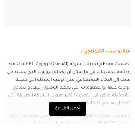
غزة بوست – تكنولوجيا :
تضمنت معظم تحديثات شركة (OpenAI) لروبوت ChatGPT منذ
إطلاقه تحسينات في ما يمكن أن يفعله الروبوت الذي يستند في
عمله إلى الذكاء الاصطناعي، مثل: نوعية الأسئلة التي يمكنه
الإجابة عنها، والمعلومات التي يمكنه الوصول إليها، والنماذج
المُحسّنة. ولكن في التحديث الأخير؛ طورت الشركة الطريقة التي
تتفاعل بها مع ChatGPT نفسه.
أكمل القراءة
إذ كشفت شركة OpenAI خلال الأسبوع الماضي عن تحديث جديد
لروبوت ChatGPT سيسمح لك بإجراء المطالبات ليس فقط عن
طريق كتابة الجمل النصية في حقل الدردشة، ولكن يمكنك أيضًا