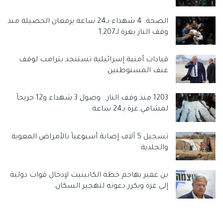
ويحصل على إجابة، ويحول ذلك مرة أخرى إلى كلام، وينطق الإجابة
الصحة: 4 شهداء بـ24 ساعة يرفعان الحصيلة منذ
بصوت عالٍ.
وقف النار بغزة لـ1,207
يجب أن يبدو الأمر وكأنك تتحدث إلى المساعد الصوتي في هاتفك
– كما تأمل شركة OpenAI – وستكون الإجابات أفضل بفضل
قيادات أمنية إسرائيلية تستنجد بترامب لوقف
عنف المستوطنين
التقنيات الجديدة التي تستخدمها الشركة.
وفقًا لشركة (OpenAI) يمكنك الآن استخدام صوتك للمشاركة
1203 منذ وقف النار.. وصول 3 شهداء و12 جريحاً
في محادثة متبادلة مع ChatGPT، إذ يمكنك التحدث معه أثناء
لمشافي غزة بـ24 ساعة
التنقل بسهولة، كما يمكنك استخدام هذه المزية لسرد قصص
ما قبل النوم، وحل المجادلات على مائدة العشاء، وقراءة
تسجيل 5 آلاف إصابة أسبوعياً بالأمراض المعوية
النصوص بصوت عالٍ.
والجلدية
وستكون مزية المحادثات الصوتية مع روبوت ChatGPT متاحة
بن غفير يهاجم خطة الكابينيت لإدخال قوات دولية
فقط لمستخدمي نظامي التشغيل أندرويد و iOS، ولكن مزية
إلى غزة ويكرر دعوته لتهجير السكان
الصور ستكون متاحة في جميع الأنظمة.
ثانيًا؛ مزية استخدام الصور في المطالبات: