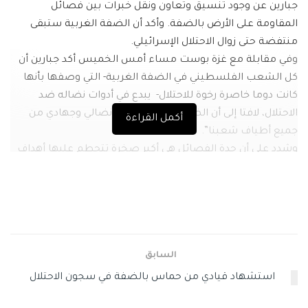
جبارين عن وجود تنسيق وتعاون ونقل خبرات بين فصائل
المقاومة على الأرض بالضفة. وأكد أن الضفة الغربية ستبقى
منتفضة حتى زوال الاحتلال الإسرائيلي.
وفي مقابلة مع غزة بوست مساء أمس الخميس أكد جبارين أن
كل الشعب الفلسطيني في الضفة الغربية- التي وصفها بأنها
كانت دوما خاصرة رخوة للاحتلال- يبدع في أدوات نضاله ضد
الاحتلال، لافتا إلى أن الضفة “لديها مخزون نضالي وجهادي من
أكمل القراءة
جميع أطياف شعبنا”.
وشدد على أن حدة الفصائل هي أكبر صخرة تتحطم عليها أهداف
الاحتلال، وأشار إلى أنه لا خيار أمام أبناء الشعب الفلسطيني في
الضفة إلا العمل ضد الاحتلال “والقتال حتى الحصول على حرية
شعبنا وحقوقه المسلوبة”.
كما أكد جبارين على أن الشعب الفلسطيني بكل مكوناته متحد
خلف المقاومة، مؤكدا أن كل استطلاعات الرأي في الضفة تعطي
السابق
الأفضلية لهذا الخيار.
وعن تهديدات الاحتلال باستخدام الطيران في الضفة، رد مسؤول
استشهاد قيادي من حماس بالضفة في سجون الاحتلال
حماس في الضفة “هذه التهديدات لا تخيفنا، نحن على يقين أن