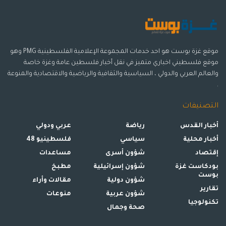
موقع غزة بوست هو احد خدمات المجموعة الإعلامية الفلسطينية PMG وهو
موقع فلسطيني اخباري متميز في نقل أخبار فلسطين عامة وغزة خاصة
والعالم العربي والدولي ، السياسية والثقافية والرياضية والاقتصادية والمنوعة
.
التصنيفات
أخبار القدس
رياضة
عربي ودولي
أخبار محلية
سياسي
فلسطينيو 48
إقتصاد
شؤون أسرى
مساعدات
بودكاست غزة
شؤون إسرائيلية
مطبخ
بوست
شؤون دولية
مقالات وأراء
تقارير
شؤون عربية
منوعات
تكنولوجيا
صحة وجمال