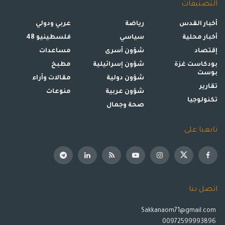
التصنيفات
أخبار القدس
رياضة
عربي ودولي
أخبار محلية
سياسي
فلسطينيو 48
إقتصاد
شؤون أسرى
مساعدات
بودكاست غزة
شؤون إسرائيلية
مطبخ
بوست
شؤون دولية
مقالات وأراء
تقارير
شؤون عربية
منوعات
تكنولوجيا
صحة وجمال
تابعنا على
اتصل بنا
Sakkanaom71@gmail.com
00972599993896