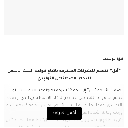
غزة بوست
“آبل” تنضم للشركات الملتزمة باتباع قواعد البيت الأبيض
للذكاء الاصطناعي التوليدي
انضمت شركة “آبل” إلى نحو 12 شركة تكنولوجيا التزمت باتباع
مجموعة قواعد للحد من مخاطر الذكاء الاصطناعي الذي يوصف
بالتوليدي، وفقا لما أعلنه البيت الأبيض أمس الجمعة، بحسب ما
أوردت وكالة الأنباء الفرنسية.
أكمل القراءة
وفي مطلع يونيو/حزيران الماضي أعلنت “آبل” نظامها الجديد “آبل
إنتليجنس” الهادف إلى تحسين استخدام مختلف أجهزتها من