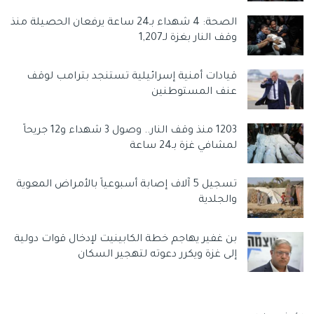
التكتيكي، وهو ما ينطبق أيضا على زاوية الرمي.
الصحة: 4 شهداء بـ24 ساعة يرفعان الحصيلة منذ
ويذكر أن حركة حماس أعلنت صباح الأربعاء المنصرم استشهاد
وقف النار بغزة لـ1,207
هنية في “غارة صهيونية” استهدفت مقر إقامته بطهران بعد
مشاركته في حفل تنصيب الرئيس الإيراني الجديد مسعود
قيادات أمنية إسرائيلية تستنجد بترامب لوقف
بزشكيان.
عنف المستوطنين
وقال الحركة في بيان إن اغتيال هنية “لن يزيد حركة حماس
والمقاومة الفلسطينية إلا قوة وإصرارا على مواصلة طريقه
1203 منذ وقف النار.. وصول 3 شهداء و12 جريحاً
ونهجه، وإن دماءه الطاهرة الزكية ستُلهب نار المقاومة وتزيدها
لمشافي غزة بـ24 ساعة
اشتعالا وتصاعدا”.
تسجيل 5 آلاف إصابة أسبوعياً بالأمراض المعوية
وسوم:
أخبار
غزة بوست
والجلدية
بن غفير يهاجم خطة الكابينيت لإدخال قوات دولية
إلى غزة ويكرر دعوته لتهجير السكان