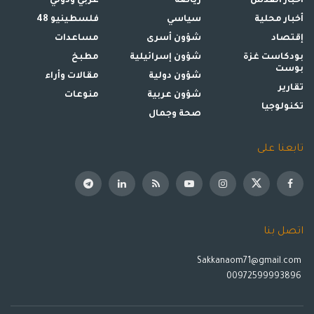
أخبار القدس
رياضة
عربي ودولي
أخبار محلية
سياسي
فلسطينيو 48
إقتصاد
شؤون أسرى
مساعدات
بودكاست غزة
شؤون إسرائيلية
مطبخ
بوست
شؤون دولية
مقالات وأراء
تقارير
شؤون عربية
منوعات
تكنولوجيا
صحة وجمال
تابعنا على
اتصل بنا
Sakkanaom71@gmail.com
00972599993896