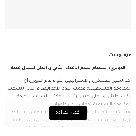
غزة بوست
الدويري: القسام تقدم الإهداء الثاني ردا على اغتيال هنية
أكد الخبير العسكري والإستراتيجي اللواء فايز الدويري أن
المقاومة الفلسطينية قدمت اليوم الأحد الإهداء الثاني للشعب
الفلسطيني، ردا على اغتيال رئيس المكتب السياسي لحركة
المقاومة الإسلامية (حماس) في طهران.
وبثت كتائب القسام -الجناح العسكري لحركة حماس- مشاهد
أكمل القراءة
من استهداف مقاتليها لآليات الاحتلال الإسرائيلي في منطقة
“زلاطة” شرق مدينة رفح جنوبي قطاع غزة، بتاريخ الثالث من