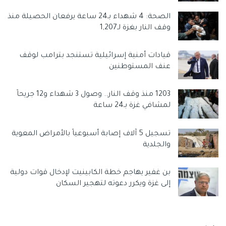
الصحة: 4 شهداء بـ24 ساعة يرفعان الحصيلة منذ
وقف النار بغزة لـ1,207
قيادات أمنية إسرائيلية تستنجد بترامب لوقف
عنف المستوطنين
1203 منذ وقف النار.. وصول 3 شهداء و12 جريحاً
لمشافي غزة بـ24 ساعة
تسجيل 5 آلاف إصابة أسبوعياً بالأمراض المعوية
والجلدية
بن غفير يهاجم خطة الكابينيت لإدخال قوات دولية
إلى غزة ويكرر دعوته لتهجير السكان