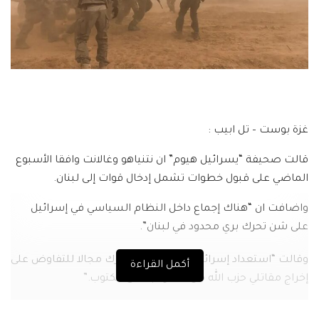
غزة بوست – تل ابيب :
قالت صحيفة “يسرائيل هيوم” ان نتنياهو وغالانت وافقا الأسبوع
الماضي على قبول خطوات تشمل إدخال قوات إلى لبنان.
واضافت ان “هناك إجماع داخل النظام السياسي في إسرائيل
على شن تحرك بري محدود في لبنان”.
وقالت “استعداد إسرائيل لتحرك بري سيترك مجالا للتفاوض على
أكمل القراءة
إخراج مقاتلي حزب الله من الحدود باتفاق مكتوب.”
وسوم:
اغتيال لبنان
حرب لبنان
طوفانًالاقصى
قصف