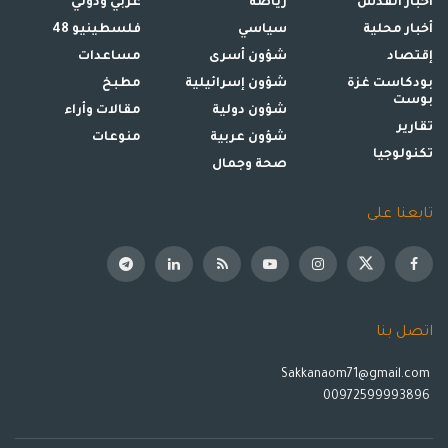
أخبار القدس
رياضة
عربي ودولي
أخبار محلية
سياسي
فلسطينيو 48
إقتصاد
شؤون أسرى
مساعدات
بودكاست غزة
شؤون إسرائيلية
مطبخ
بوست
شؤون دولية
مقالات وأراء
تقارير
شؤون عربية
منوعات
تكنولوجيا
صحة وجمال
تابعنا على
اتصل بنا
Sakkanaom71@gmail.com
00972599993896