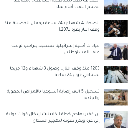
الصداقة بطلاً للشاطئية السابعة.. وسباعية
تحسم اللقب أمام نماء
الصحة: 4 شهداء بـ24 ساعة يرفعان الحصيلة منذ
وقف النار بغزة لـ1,207
قيادات أمنية إسرائيلية تستنجد بترامب لوقف
عنف المستوطنين
1203 منذ وقف النار.. وصول 3 شهداء و12 جريحاً
لمشافي غزة بـ24 ساعة
تسجيل 5 آلاف إصابة أسبوعياً بالأمراض المعوية
والجلدية
بن غفير يهاجم خطة الكابينيت لإدخال قوات دولية
إلى غزة ويكرر دعوته لتهجير السكان