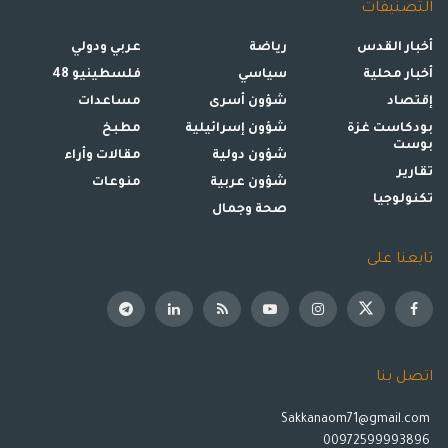
التصنيفات
أخبار القدس
رياضة
عربي ودولي
أخبار محلية
سياسي
فلسطينيو 48
إقتصاد
شؤون أسرى
مساعدات
بودكاست غزة
شؤون إسرائيلية
مطبخ
بوست
شؤون دولية
مقالات وأراء
تقارير
شؤون عربية
منوعات
تكنولوجيا
صحة وجمال
تابعنا على
اتصل بنا
Sakkanaom71@gmail.com
00972599993896