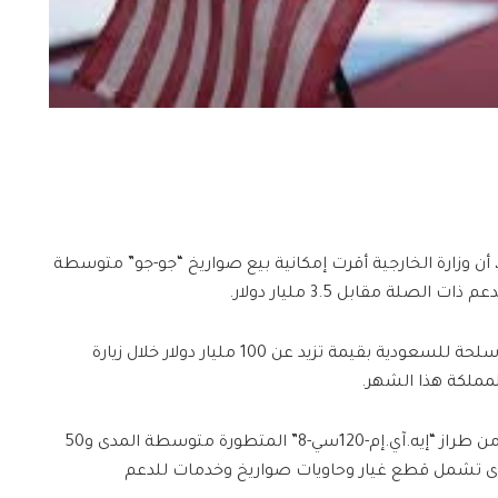
”، أن وزارة الخارجية أقرت إمكانية بيع صواريخ “جو-جو” متوسطة
صلة مقابل 3.5 مليار دولار.
وتستعد الولايات المتحدة لتقديم حزمة أسلحة للسعودية بقيمة تزيد عن 100 مليار دولار خلال زيارة
لمملكة هذا الشهر.
وطلبت السعودية ألف صاروخ “جو-جو” من طراز “إيه.آي.إم-120سي-8” المتطورة متوسطة المدى و50
رى تشمل قطع غيار وحاويات صواريخ وخدمات للدعم