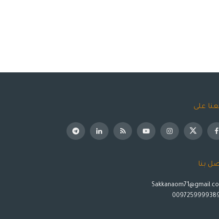
عنا على
صل بنا
Sakkanaom71@gmail.c