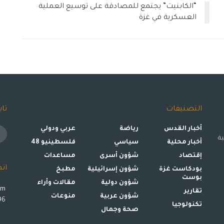
“الكابنيت” يجتمع للمصادقة على توسيع العملية
العسكرية في غزة
التصنيفات
تاب
أخبار القدس
رياضة
عربي ودولي
ة
أخبار محلية
سياسي
فلسطينيو 48
إقتصاد
شؤون أسرى
مساعدات
ات
بودكاست غزة
شؤون إسرائيلية
مطبخ
بوست
شؤون دولية
مقالات وأراء
om
تقارير
شؤون عربية
منوعات
00972599993896
تكنولوجيا
صحة وجمال