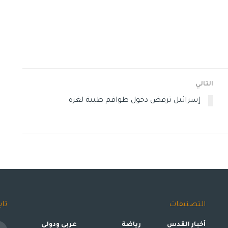
التالي
إسرائيل ترفض دخول طواقم طبية لغزة
التصنيفات
تاب
أخبار القدس
رياضة
عربي ودولي