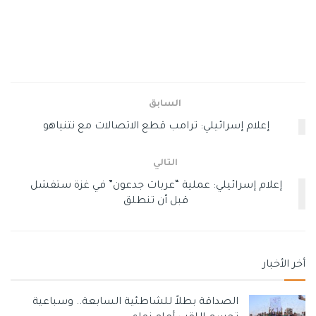
ولفت القيادي الفتحاوي إلى أن اختيار تسمية “مركبات جدعون” لا
ينفصل عن السياق الأيديولوجي الذي يحكم البنية العقائدية للقرار
السياسي والعسكري الإسرائيلي. إنها طقس إبادي يتغذى من
الرواية التوراتية، ويُعيد إنتاج منطق “الفتح الديني” حسب
التفسيرات الصهيونية المُختلَقَة، حيث جرائم الإبادة تُقدّم كقربان
السابق
إيماني. الجنود الذين يرتكبون هذه الأهوال يعتبرون انفسهم
إعلام إسرائيلي: ترامب قطع الاتصالات مع نتنياهو
مُفعّلون بنص توراتي يُعيد تعريف الاحتلال كخلاص، ويشرعن
المجازر كجزء من “رسالة إلاهية”.
التالي
منذ بداية حرب الابادة المتواصلة على غزة منذ تسعة عشر شهرًا،
إعلام إسرائيلي: عملية “عربات جدعون” في غزة ستفشل
قبل أن تنطلق
استشهد وجُرح وفُقد أكثر من 10% من سكان القطاع، بينما يواجه
عشرات الآلاف من الأطفال دون سن الخامسة خطر الموت جوعًا.
هذه ادلة على مشروع إبادي قائم على استراتيجية إنهاك جماعي
تُنفَّذ بهدوء عقائدي ووضوح مَسّياني، دون رادع أو مساءلة.
أخر الأخبار
ويؤكد دلياني: “ما يشهده العالم هو عسكرة للدين اليهودي في
الصداقة بطلاً للشاطئية السابعة.. وسباعية
اوضح تجلياته منذ عقود، بالإضافة إلى تدين مُسلّح يُدير الفتك