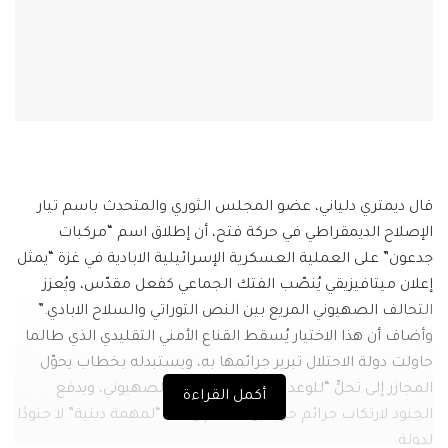
قال ديمتري دلياني، عضو المجلس الثوري والمتحدث باسم تيار
الإصلاح الديمقراطي في حركة فتح، أن إطلاق اسم “مركبات
جدعون” على العملية العسكرية الإسرائيلية الابادية في غزة “يمثل
إعلان ميتافيزيقي يُنصّب الفتك الجماعي كفعل مقدّس، ويُعزز
التحالف الصهيوني المريع بين النص التوراتي والسلاح الابادي.”
وأضاف أن هذا الاختيار يُسقط القناع الأمني التقليدي الذي طالما
حاولت دولة الاحتلال تبرير جرائمها به، ويستبدله بخطاب يحوّل
المجازر إلى تجلٍّ “للوعد الإلهي” بالمفهوم الصهيوني، ويدفع
أكمل القراءة
الجنود لارتكاب جرائم حرب بوصفهم وكلاء “لمهمة دينية” لا جنودًا
لدولة.