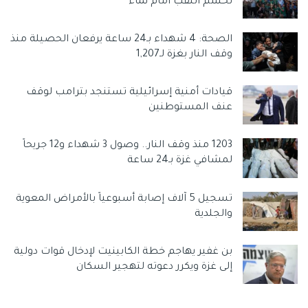
تحسم اللقب أمام نماء
باسم النص التوراتي، ويوظّف الرواية المقدسة بحسب الاعتقاد
الصهيوني كغطاء للتطهير العرقي.”
الصحة: 4 شهداء بـ24 ساعة يرفعان الحصيلة منذ
وقف النار بغزة لـ1,207
وختم المتحدث باسم تيار الإصلاح الديمقراطي في حركة فتح
بالتأكيد على أن ما تُجسده حملة “مركبات جدعون” الابادية هو نواة
أيديولوجية مُعلنة للإبادة، يُعاد فيها تعريف القتل الجماعي
قيادات أمنية إسرائيلية تستنجد بترامب لوقف
عنف المستوطنين
كسعي للخلاص، وتُبنى فيها شرعية ارهاب الدولة على قدسية
التفسير الصهيوني للنص التوراتي. أما الصمت الدولي، فلا يُعد
حيادًا، بل تواطؤًا يُضفي على هذا النموذج سُترة أخلاقية زائفة،
1203 منذ وقف النار.. وصول 3 شهداء و12 جريحاً
لمشافي غزة بـ24 ساعة
تشرعن استمرار الجريمة ما دامت مكسوّة برداء “مُقدس”.
وسوم:
تيار الاصلاح الديمقراطي
تيار دحلان
حركة فتح
د
تسجيل 5 آلاف إصابة أسبوعياً بالأمراض المعوية
دلياني
والجلدية
دلياني: ‘مركبات جدعون’ تُمثل ذروة التديين الصهيوني لجرائم الإبادة
الجماعية
بن غفير يهاجم خطة الكابينيت لإدخال قوات دولية
إلى غزة ويكرر دعوته لتهجير السكان