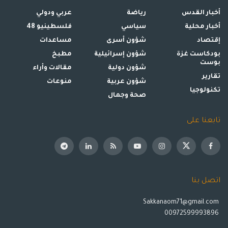
أخبار القدس
رياضة
عربي ودولي
أخبار محلية
سياسي
فلسطينيو 48
إقتصاد
شؤون أسرى
مساعدات
بودكاست غزة
شؤون إسرائيلية
مطبخ
بوست
شؤون دولية
مقالات وأراء
تقارير
شؤون عربية
منوعات
تكنولوجيا
صحة وجمال
تابعنا على
اتصل بنا
Sakkanaom71@gmail.com
00972599993896