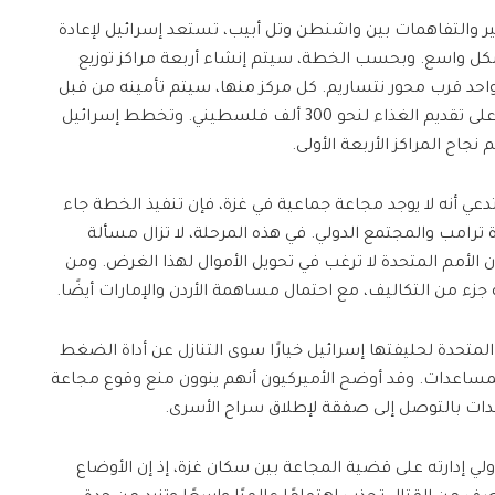
فير والتفاهمات بين واشنطن وتل أبيب، تستعد إسرائيل لإعادة
كل واسع. وبحسب الخطة، سيتم إنشاء أربعة مراكز توزيع
واحد قرب محور نتساريم. كل مركز منها، سيتم تأمينه من قبل
جنود الجيش الإسرائيلي، وسيكون قادرًا على تقديم الغذاء لنحو 300 ألف فلسطيني. وتخطط إسرائيل
 نجاح المراكز الأربعة الأولى.
عي أنه لا يوجد مجاعة جماعية في غزة، فإن تنفيذ الخطة جاء
رامب والمجتمع الدولي. في هذه المرحلة، لا تزال مسألة
ن الأمم المتحدة لا ترغب في تحويل الأموال لهذا الغرض. ومن
 جزء من التكاليف، مع احتمال مساهمة الأردن والإمارات أيضًا.
ت المتحدة لحليفتها إسرائيل خيارًا سوى التنازل عن أداة الضغط
لمساعدات. وقد أوضح الأميركيون أنهم ينوون منع وقوع مجاعة
دات بالتوصل إلى صفقة لإطلاق سراح الأسرى.
ي إدارته على قضية المجاعة بين سكان غزة، إذ إن الأوضاع