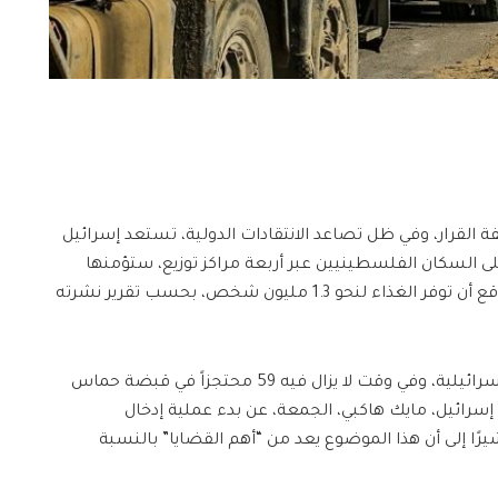
ة القرار، وفي ظل تصاعد الانتقادات الدولية، تستعد إسرائيل
لى السكان الفلسطينيين عبر أربعة مراكز توزيع، ستؤمنها
قوات من الجيش الإسرائيلي، ومن المتوقع أن توفر الغذاء لنحو 1.3 مليون شخص، بحسب تقرير نشرته
رغم الأصوات الرافضة داخل الحكومة الإسرائيلية، وفي وقت لا يزال فيه 59 محتجزاً في قبضة حماس
كي لدى إسرائيل، مايك هاكبي، الجمعة، عن بدء عملية إدخال
رًا إلى أن هذا الموضوع يعد من “أهم القضايا” بالنسبة