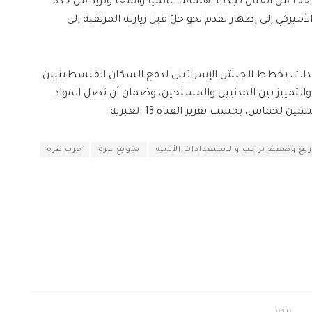
صف من القتال تجذب اهتمامًا عالميًا واسعًا وتزيد من حدة
ركي إلى إظهار تقدم نحو حلّ قبل زيارته المرتقبة إلى
ات، يخطط الجيش الإسرائيلي لدفع السكان الفلسطينيين
والتمييز بين المدنيين والمسلحين، وضمان أن تصل المواد
لحماس، بحسب تقرير القناة 13 العبرية.
وزيع وضغط ترامب والاستعدادات الأمنية
تجويع غزة
حرب غزة