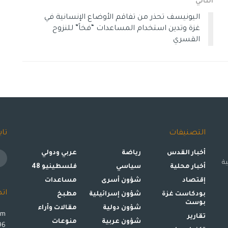
التالي
اليونيسف تحذر من تفاقم الأوضاع الإنسانية في
غزة وتدين استخدام المساعدات “فخاً” للنزوح
القسري
التصنيفات
تاب
أخبار القدس
رياضة
عربي ودولي
ة
أخبار محلية
سياسي
فلسطينيو 48
إقتصاد
شؤون أسرى
مساعدات
ات
بودكاست غزة
شؤون إسرائيلية
مطبخ
بوست
شؤون دولية
مقالات وأراء
om
تقارير
شؤون عربية
منوعات
00972599993896