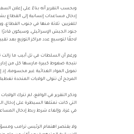
وبحسب التقرير أنه بناءً على إعلان الس
إدخال مساعدات إنسانية إلى القطاع بش
للغزيين: ثلاثة منها في جنوب القطاع، و
لاحقًا لتوسيع عدد مراكز التوزيع بعد تقييم
ورغم أن السلطات في تل أبيب ما زالت تد
نتيجة ضغوط كبيرة مارسها كل من إدارة ت
تمويل المواد الغذائية غير محسومة، إذ إ
المرجح أن تتولى الولايات المتحدة تغطية
وذكر التقرير في الواقع، لم تترك الولايا
التي كانت تمثلها السيطرة على إدخال ا
في غزة، وإلغاء شرط ربط إدخال المساع
ولا يقتصر اهتمام الرئيس ترامب ومسؤول