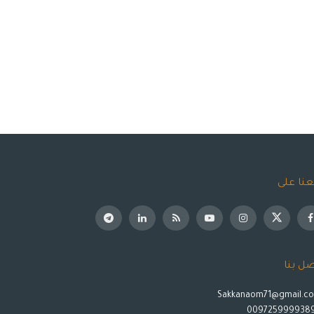
عنا على
صل بنا
Sakkanaom71@gmail.c