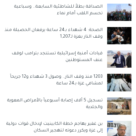
غزة بوست
الصداقة بطلاً للشاطئية السابعة.. وسباعية
تحسم اللقب أمام نماء
الصحة: 4 شهداء بـ24 ساعة يرفعان الحصيلة منذ
وقف النار بغزة لـ1,207
قيادات أمنية إسرائيلية تستنجد بترامب لوقف
عنف المستوطنين
1203 منذ وقف النار.. وصول 3 شهداء و12 جريحاً
لمشافي غزة بـ24 ساعة
تسجيل 5 آلاف إصابة أسبوعياً بالأمراض المعوية
والجلدية
بن غفير يهاجم خطة الكابينيت لإدخال قوات دولية
إلى غزة ويكرر دعوته لتهجير السكان