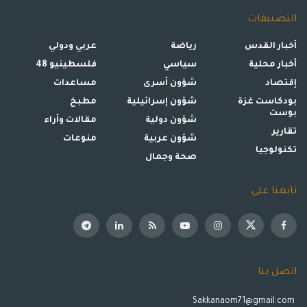
التصنيفات
أخبار القدس
رياضة
عربي ودولي
أخبار محلية
سياسي
فلسطينيو 48
إقتصاد
شؤون أسرى
مساعدات
بودكاست غزة
شؤون إسرائيلية
مطبخ
بوست
شؤون دولية
مقالات وأراء
تقارير
شؤون عربية
منوعات
تكنولوجيا
صحة وجمال
تابعنا على
اتصل بنا
Sakkanaom71@gmail.com