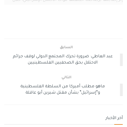
إثر إصابتها برصاصة أطلقتها قوات الاحتلال الإسرائيلي، خلال
تغطيتها اقتحام حي الجابريات، القريب من مخيم جنين.
واستشهاد “أبو عاقلة” أثار ردود فعل فلسطينية وعربية ودولية
غاضبة (لازالت متواصلة)، ووصفوا ما حدث بـ “جريمة اغتيال
بشعة”، مؤكدين أن استهداف الصحفيين هو “جزء من سياسة
الاحتلال التي تهدف لطمس الحقيقة وارتكاب الجرائم بصمت.
والصحفية أبو عاقلة، من مواليد مدينة القدس، عام 1971، وهي
السابق
حاصلة على درجة البكالوريوس في الصحافة والإعلام، من جامعة
عبد العاطي: ضرورة تحرك المجتمع الدولي لوقف جرائم
اليرموك بالأردن.
الاحتلال بحق الصحفيين الفلسطينيين
https://gazaapost.com/%d9%85%d8%ad%d8%b7%d8%a7%d8
التالي
%aa-%d9%81%d9%8a-%d8%ad%d9%8a%d8%a7%d8%a9-
%d8%a7%d9%84%d8%b4%d9%87%d9%8a%d8%af%d8%a9-
ماهو مطلب أميركا من السلطة الفلسطينية
و”إسرائيل” بشأن مقتل شيرين أبو عاقلة
%d8%b4%d9%8a%d8%b1%d9%8a%d9%86-
%d8%a3%d8%a8%d9%88-
%d8%b9%d8%a7%d9%82%d9%84%d8%a9/
أخر الأخبار
وسوم:
الاسري
رئيسي
سجون الاحتلال
شيرين ابو عاقلة