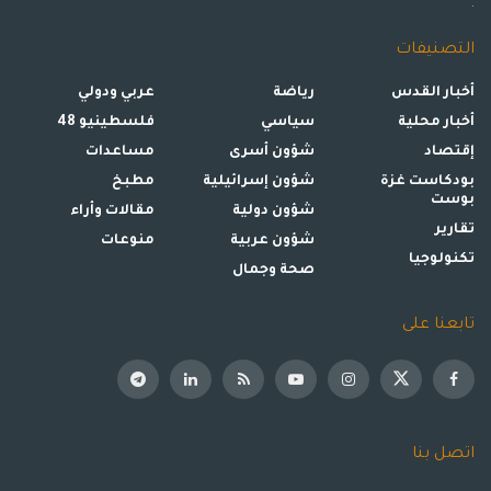
.
وسوم:
استشهاد
اغتيال
الصحافية شيرين أبو عاقلة
التصنيفات
حسين الشيخ
رئيسي
رام الله
أخبار القدس
رياضة
عربي ودولي
أخبار محلية
سياسي
فلسطينيو 48
إقتصاد
شؤون أسرى
مساعدات
بودكاست غزة
شؤون إسرائيلية
مطبخ
بوست
شؤون دولية
مقالات وأراء
تقارير
شؤون عربية
منوعات
تكنولوجيا
صحة وجمال
تابعنا على
اتصل بنا