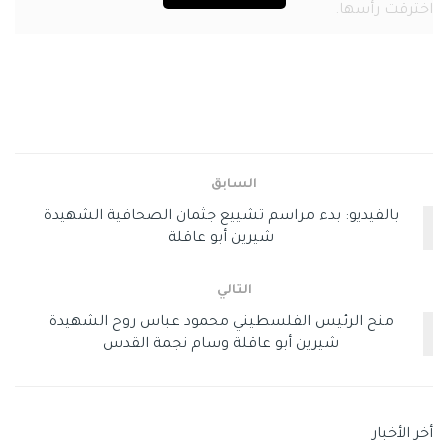
اخترقت رأسها.
وذكر رئيس هيئة الشؤون المدنية في السلطة الفلسطينية
حسين الشيخ، في تغريدة له عبر “تويتر” ..
السابق
بالفيديو: بدء مراسم تشييع جثمان الصحافية الشهيدة
شيرين أبو عاقلة
التالي
منح الرئيس الفلسطيني محمود عباس روح الشهيدة
شيرين أبو عاقلة وسام نجمة القدس
أخر الأخبار