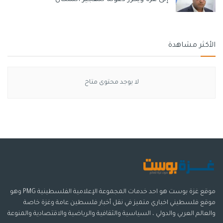
يشار إلى أن حسين الشيخ، نفى أمس الأربعاء، في بيان مقتضب
ما أعلنه رئيس الحكومة الإسرائيلي نفتالي بينيت، عن توجه
“إسرائيل” إلى السلطة بإجراء تحقيق في اغتيال أبو عاقلة.
الأكثر مشاهدة
وحمل الشيخ، الحكومة الإسرائيلية مسؤولية اغتيال أبو عاقلة،
مؤكدًا أن السلطة الفلسطينية ستحول ملف مقتل الصحافية
الفلسطينية إلى المحكمة الجنائية الدولية.
لا يوجد محتوى متاح
وقتل قناص إسرائيلي أبو عاقلة برصاصة في رأسها صباح أمس
الأربعاء، أثناء تغطيتها الأحداث في مخيم جنين.
https://gazaapost.com/%d8%aa%d9%81%d8%a7%d8%b5%d9
%8a%d9%84-%d8%a3%d9%88%d9%84%d9%8a%d8%a9-
%d8%b9%d9%86-
%d8%a7%d9%84%d8%b1%d8%b5%d8%a7%d8%b5%d8%a9-
%d8%a7%d9%84%d8%aa%d9%8a-
موقع غزة بوست هو احد خدمات المجموعة الإعلامية الفلسطينية PMG وهو
%d9%82%d8%aa%d9%84%d8%aa-
موقع فلسطيني اخباري متميز في نقل أخبار فلسطين عامة وغزة خاصة
%d8%b4%d9%8a%d8%b1%d9%8a/
والعالم العربي والدولي ، السياسية والثقافية والرياضية والاقتصادية والمنوعة