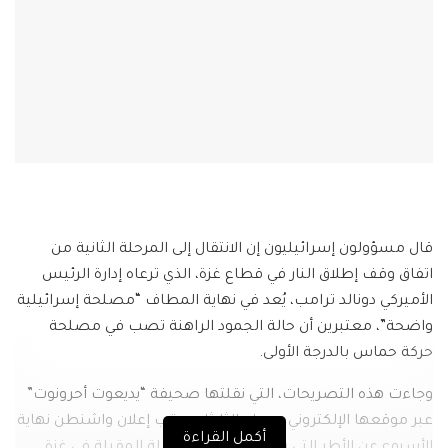
قال مسؤولون إسرائيليون إن الانتقال إلى المرحلة الثانية من
اتفاق وقف إطلاق النار في قطاع غزة، الذي ترعاه إدارة الرئيس
الأميركي دونالد ترامب، يُعد في نهاية المطاف “مصلحة إسرائيلية
واضحة”، معتبرين أن حالة الجمود الراهنة تصب في مصلحة
حركة حماس بالدرجة الأولى.
وجاءت هذه التصريحات، التي نقلتها صحيفة “يديعوت أحرونوت”
عبر موقعها الإلكتروني مساء الثلاثاء، عقب إعلان واشنطن نهاية
أكمل القراءة
الأسبوع عن الأطر التي ستُشرف على المرحلة المقبلة في غزة