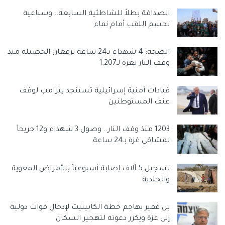
وسوم:
الحصول على تصاريح عمل
تصاريح العمال
الصداقة بطلاً للشاطئية السابعة.. وسباعية
رئيس الاتحاد العام لنقابات عمال
رئيسي
سامي العمصي
تحسم اللقب أمام نماء
الصحة: 4 شهداء بـ24 ساعة يرفعان الحصيلة منذ
وقف النار بغزة لـ1,207
قيادات أمنية إسرائيلية تستنجد بترامب لوقف
عنف المستوطنين
1203 منذ وقف النار.. وصول 3 شهداء و12 جريحاً
لمشافي غزة بـ24 ساعة
تسجيل 5 آلاف إصابة أسبوعياً بالأمراض المعوية
والجلدية
بن غفير يهاجم خطة الكابينيت لإدخال قوات دولية
إلى غزة ويكرر دعوته لتهجير السكان