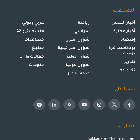
التصنيفات
أخبار القدس
رياضة
عربي ودولي
أخبار محلية
سياسي
فلسطينيو 48
إقتصاد
شؤون أسرى
مساعدات
بودكاست غزة
شؤون إسرائيلية
مطبخ
بوست
شؤون دولية
مقالات وأراء
تقارير
شؤون عربية
منوعات
تكنولوجيا
صحة وجمال
تابعنا على
اتصل بنا
Sakkanaom71@gmail.com