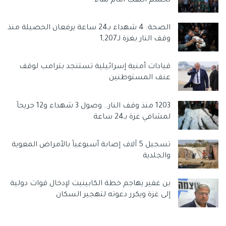
تحسم اللقب أمام نماء
الصحة: 4 شهداء بـ24 ساعة يرفعان الحصيلة منذ
وقف النار بغزة لـ1,207
قيادات أمنية إسرائيلية تستنجد بترامب لوقف
عنف المستوطنين
1203 منذ وقف النار.. وصول 3 شهداء و12 جريحاً
لمشافي غزة بـ24 ساعة
تسجيل 5 آلاف إصابة أسبوعياً بالأمراض المعوية
والجلدية
بن غفير يهاجم خطة الكابينيت لإدخال قوات دولية
إلى غزة ويكرر دعوته لتهجير السكان