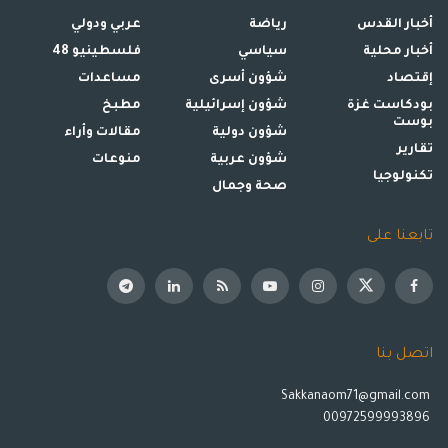
أخبار القدس
رياضة
عربي ودولي
أخبار محلية
سياسي
فلسطينيو 48
إقتصاد
شؤون أسرى
مساعدات
بودكاست غزة
شؤون إسرائيلية
مطبخ
بوست
شؤون دولية
مقالات وأراء
تقارير
شؤون عربية
منوعات
تكنولوجيا
صحة وجمال
تابعنا على
اتصل بنا
Sakkanaom71@gmail.com
00972599993896