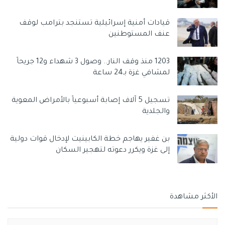
قيادات أمنية إسرائيلية تستنجد بترامب لوقف
عنف المستوطنين
1203 منذ وقف النار.. وصول 3 شهداء و12 جريحاً
لمشافي غزة بـ24 ساعة
تسجيل 5 آلاف إصابة أسبوعياً بالأمراض المعوية
والجلدية
بن غفير يهاجم خطة الكابينيت لإدخال قوات دولية
إلى غزة ويكرر دعوته لتهجير السكان
الأكثر مشاهدة