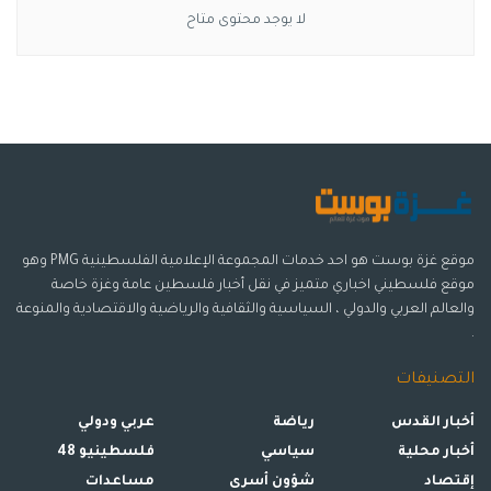
لا يوجد محتوى متاح
موقع غزة بوست هو احد خدمات المجموعة الإعلامية الفلسطينية PMG وهو
موقع فلسطيني اخباري متميز في نقل أخبار فلسطين عامة وغزة خاصة
والعالم العربي والدولي ، السياسية والثقافية والرياضية والاقتصادية والمنوعة
.
التصنيفات
أخبار القدس
رياضة
عربي ودولي
أخبار محلية
سياسي
فلسطينيو 48
إقتصاد
شؤون أسرى
مساعدات