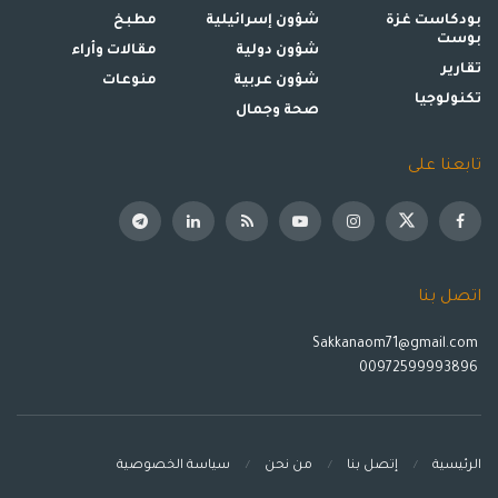
بودكاست غزة
شؤون إسرائيلية
مطبخ
بوست
شؤون دولية
مقالات وأراء
تقارير
شؤون عربية
منوعات
تكنولوجيا
صحة وجمال
تابعنا على
اتصل بنا
Sakkanaom71@gmail.com
00972599993896
الرئيسية
إتصل بنا
من نحن
سياسة الخصوصية