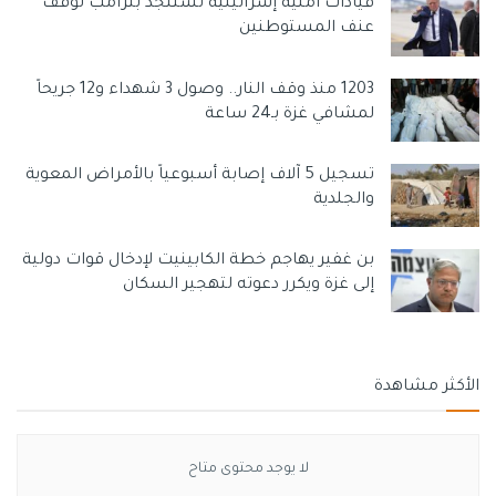
قيادات أمنية إسرائيلية تستنجد بترامب لوقف
عنف المستوطنين
1203 منذ وقف النار.. وصول 3 شهداء و12 جريحاً
لمشافي غزة بـ24 ساعة
تسجيل 5 آلاف إصابة أسبوعياً بالأمراض المعوية
والجلدية
بن غفير يهاجم خطة الكابينيت لإدخال قوات دولية
إلى غزة ويكرر دعوته لتهجير السكان
الأكثر مشاهدة
لا يوجد محتوى متاح