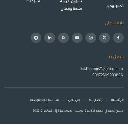
شؤون عربية
منوعات
تكنولوجيا
صحة وجمال
تابعنا على
اتصل بنا
Sakkanaom71@gmail.com
00972599993896
الرئيسية
إتصل بنا
من نحن
سياسة الخصوصية
جميع الحقوق محفوظة غزة بوست - صوت غزة إلى العالم © 2022