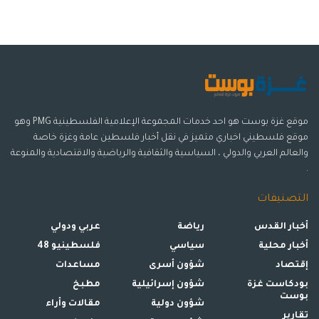
موقع غزة بوست هو احد خدمات المجموعة الإعلامية الفلسطينية PMG وهو
موقع فلسطيني اخباري متميز في نقل أخبار فلسطين عامة وغزة خاصة
والعالم العربي والدولي ، السياسية والثقافية والرياضية والاقتصادية والمنوعة
.
التصنيفات
أخبار القدس
رياضة
عربي ودولي
أخبار محلية
سياسي
فلسطينيو 48
إقتصاد
شؤون أسرى
مساعدات
بودكاست غزة
شؤون إسرائيلية
مطبخ
بوست
شؤون دولية
مقالات وأراء
تقارير