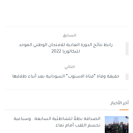
اللهم يا مطّلعاً على جميع حالاتنا اقض عنّا جميع حاجتنا وتجاوز
عن جميع سيئاتنا وزلاتنا وتقبل جميع حسناتنا وسامحنا.
كذلك نسألك ربنا سبيل نجاتنا في حياتنا ومعادنا، اللهم يا مجيب
السابق
الدعاء يا مغيث المستغيثين يا راحم الضعفاء أجب دعوتنا وعجل
رابط نتائج الدورة العادية للامتحان الوطني الموحد
بقضاء حاجاتنا يا أرحم الراحمين.
للبكالوريا 2022
اللهم أني أسئلك رزقاً واسعاً طيباً من رزقك.
التالي
كذلك اللهم في خير طلعت فيه الشمس، اللهم اهدني وارزقني
حقيقة وفاة “فتاة الاستوب” السودانية بعد أنباء طلاقها
وأكرمني وأسعدني واستر عليّ، انا وجميع اهلي.
أيضا اللهمّ افتح لنا خزائن رحمتك، اللهمّ رحمة لا تعذّبنا بعدها في
الدنيا والآخرة، وارزقنا من فضلك الواسع رزقا حلالا طيبا.
أخر الأخبار
كذلك اللهم لا تحوجنا ولا تفقرنا إلى أحد سواك، وزدنا لك شكرا،
وإليك فقرا وفاقة، وبك عمّن سواك غنىً وتعفّفا.
الصداقة بطلاً للشاطئية السابعة.. وسباعية
تحسم اللقب أمام نماء
حسبي الله الذي لا إله إلا هو عليه توكلت وهو رب العرش العظيم،